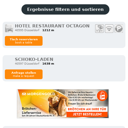
Ergebnisse filtern und sortieren
HOTEL RESTAURANT OCTAGON
40595 Düsseldorf
1212 m
Tisch reservieren
book a table
SCHOKO-LADEN
40597 Düsseldorf
1638 m
Anfrage stellen
make a request