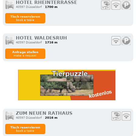
HOTEL RHEINTERRASSE
40597 Düsseldorf
1700 m
Tisch reservieren
book a table
HOTEL WALDESRUH
40597 Düsseldorf
1716 m
Anfrage stellen
make a request
ZUM NEUEN RATHAUS
40597 Düsseldorf
2016 m
Tisch reservieren
book a table