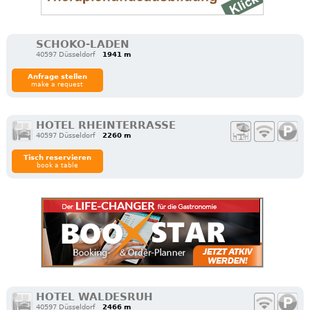
SCHOKO-LADEN
40597 Düsseldorf
1941 m
Anfrage stellen
make a request
HOTEL RHEINTERRASSE
40597 Düsseldorf
2260 m
Tisch reservieren
book a table
HOTEL WALDESRUH
40597 Düsseldorf
2466 m