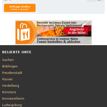
Anfrage stellen
make a request
BELIEBTE ORTE
Aachen
Böblingen
Freudenstadt
Füssen
Heidelberg
Konstanz
Kornwestheim
Ludwigsburg