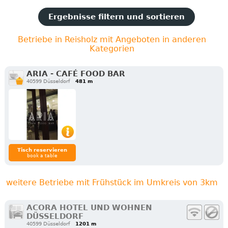
Ergebnisse filtern und sortieren
Betriebe in Reisholz mit Angeboten in anderen
Kategorien
ARIA - CAFÉ FOOD BAR
40599 Düsseldorf
481 m
Tisch reservieren
book a table
weitere Betriebe mit Frühstück im Umkreis von 3km
ACORA HOTEL UND WOHNEN
DÜSSELDORF
40599 Düsseldorf
1201 m