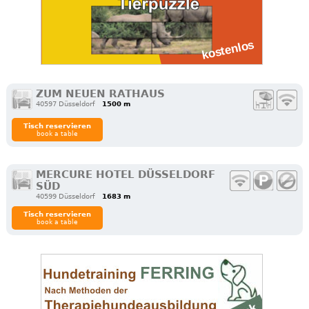
ZUM NEUEN RATHAUS
40597 Düsseldorf
1500 m
Tisch reservieren
book a table
MERCURE HOTEL DÜSSELDORF
SÜD
40599 Düsseldorf
1683 m
Tisch reservieren
book a table