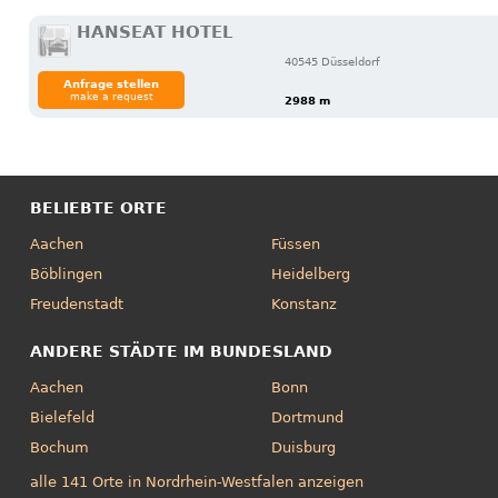
HANSEAT HOTEL
40545 Düsseldorf
Anfrage stellen
make a request
2988 m
BELIEBTE ORTE
Aachen
Füssen
Böblingen
Heidelberg
Freudenstadt
Konstanz
ANDERE STÄDTE IM BUNDESLAND
Aachen
Bonn
Bielefeld
Dortmund
Bochum
Duisburg
alle 141 Orte in Nordrhein-Westfalen anzeigen