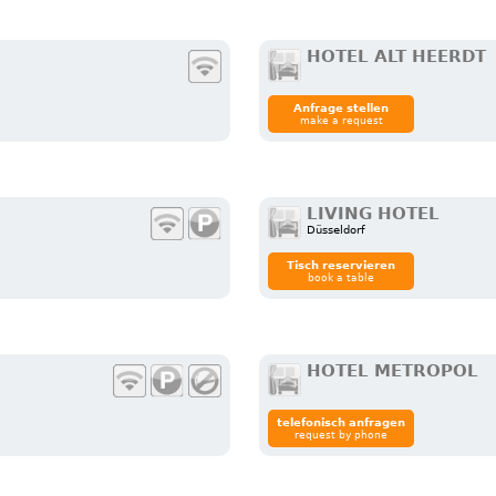
HOTEL ALT HEERDT
Anfrage stellen
make a request
LIVING HOTEL
Düsseldorf
Tisch reservieren
book a table
HOTEL METROPOL
telefonisch anfragen
request by phone