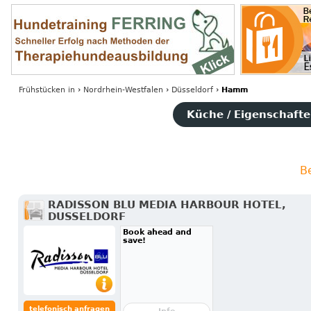
Frühstücken
in
›
Nordrhein-Westfalen
›
Düsseldorf
›
Hamm
Küche / Eigenschaften
B
RADISSON BLU MEDIA HARBOUR HOTEL,
DUSSELDORF
Book ahead and
save!
telefonisch anfragen