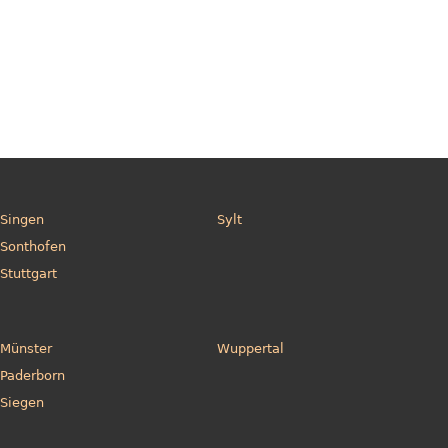
Singen
Sylt
Sonthofen
Stuttgart
Münster
Wuppertal
Paderborn
Siegen