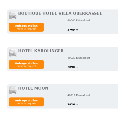
BOUTIQUE HOTEL VILLA OBERKASSEL
40545 Düsseldorf
Anfrage stellen
make a request
2769 m
HOTEL KAROLINGER
40223 Düsseldorf
Anfrage stellen
make a request
2890 m
HOTEL MOON
40217 Dusseldorf
Anfrage stellen
make a request
2926 m