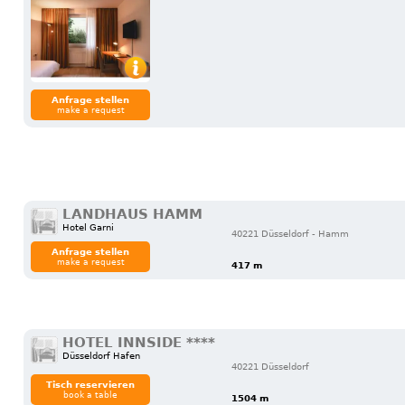
Anfrage stellen
make a request
LANDHAUS HAMM
Hotel Garni
40221 Düsseldorf - Hamm
Anfrage stellen
make a request
417 m
HOTEL INNSIDE ****
Düsseldorf Hafen
40221 Düsseldorf
Tisch reservieren
book a table
1504 m