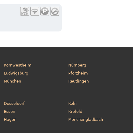
Kornwestheim
Nürnberg
Ludwigsburg
Pforzheim
München
Reutlingen
Düsseldorf
Köln
Essen
Krefeld
Hagen
Mönchengladbach