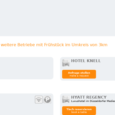
weitere Betriebe mit Frühstück im Umkreis von 3km
HOTEL KNELL
Anfrage stellen
make a request
HYATT REGENCY
Luxushotel im Düsseldorfer Medi
Tisch reservieren
book a table