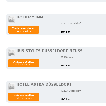
HOLIDAY INN
40221 Dusseldorf
Tisch reservieren
book a table
1844 m
IBIS STYLES DÜSSELDORF NEUSS
41460 Neuss
Anfrage stellen
make a request
2478 m
HOTEL ASTRA DÜSSELDORF
40223 Düsseldorf
Anfrage stellen
make a request
2641 m