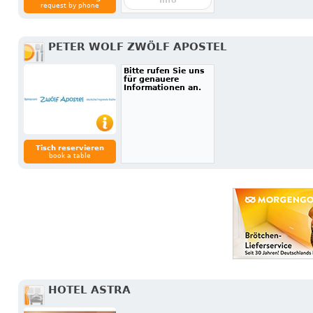
Info
request by phone
PETER WOLF ZWÖLF APOSTEL
Bitte rufen Sie uns
für genauere
Informationen an.
Tisch reservieren
book a table
HOTEL ASTRA