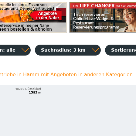
: alle
Suchradius: 3 km
Sortieru
etriebe in Hamm mit Angeboten in anderen Kategorien
40219 Düsseldorf
1585 m