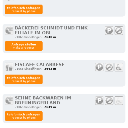
telefonisch anfragen
request by phone
BÄCKEREI SCHMIDT UND FINK -
FILIALE IM OBI
71065 Sindelfingen
2640 m
Anfrage stellen
make a request
EISCAFE CALABRESE
71065 Sindelfingen
2642 m
telefonisch anfragen
request by phone
SEHNE BACKWAREN IM
BREUNINGERLAND
71065 Sindelfingen
2649 m
telefonisch anfragen
request by phone