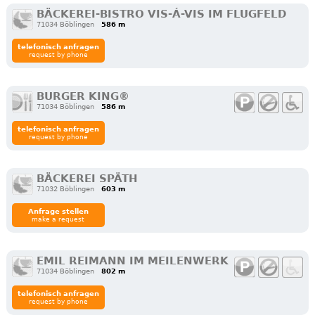
BÄCKEREI-BISTRO VIS-Á-VIS IM FLUGFELD
71034 Böblingen
586 m
telefonisch anfragen
request by phone
BURGER KING®
71034 Böblingen
586 m
telefonisch anfragen
request by phone
BÄCKEREI SPÄTH
71032 Böblingen
603 m
Anfrage stellen
make a request
EMIL REIMANN IM MEILENWERK
71034 Böblingen
802 m
telefonisch anfragen
request by phone