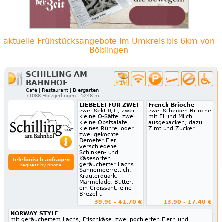
aktuelle Frühstücksangebote im Umkreis bis 6km von
Böblingen
SCHILLING AM
BAHNHOF
Café | Restaurant | Biergarten
71088 Holzgerlingen
5248 m
LIEBELEI FÜR ZWEI
French Brioche
zwei Sekt 0,1l, zwei
zwei Scheiben Brioche
kleine O-Säfte, zwei
mit Ei und Milch
kleine Obstsalate,
ausgebacken, dazu
kleines Rührei oder
Zimt und Zucker
zwei gekochte
Demeter Eier,
verschiedene
Schinken- und
Käsesorten,
telefonisch anfragen
geräucherter Lachs,
request by phone
Sahnemeerrettich,
Kräuterquark,
Marmelade, Butter,
ein Croissant, eine
Brezel u
39.90 - 41.70 €
13.90 - 17.40 €
NORWAY STYLE
mit geräuchertem Lachs, Frischkäse, zwei pochierten Eiern und