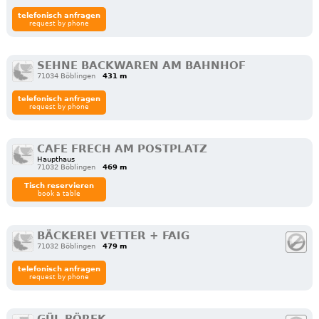
telefonisch anfragen
request by phone
SEHNE BACKWAREN AM BAHNHOF
71034 Böblingen
431 m
telefonisch anfragen
request by phone
CAFE FRECH AM POSTPLATZ
Haupthaus
71032 Böblingen
469 m
Tisch reservieren
book a table
BÄCKEREI VETTER + FAIG
71032 Böblingen
479 m
telefonisch anfragen
request by phone
GÜL BÖREK