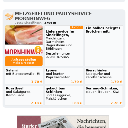
METZGEREI UND PARTYSERVICE
MORNHINWEG
71063 Sindelfingen
2706 m
Aktion
Ein halbes belegtes
Lieferservice für
Brötchen mit:
Sindelfingen,
Maichingen,
Darmsheim,
Dagersheim und
Böblingen
Bestellen unter
07031-875365
Anfrage stellen
make a request
Salami
Lyoner
Bierschinken
mit Blattpetersilie, Ei
und bunten
Salatgurke und
Paprikastreifen
Karottenscheibe
1.70 €
1.70 €
1.70 €
Roastbeef
gekochtem
Serrano-Schinken,
und Salatgurke,
Schinken
blauen Trauben, Kiwi
Remoulade
und Essiggurke,
Maiskölbchen
2.10 €
1.80 €
2.20 €