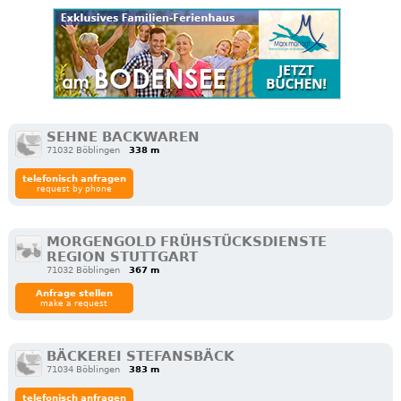
SEHNE BACKWAREN
71032 Böblingen
338 m
telefonisch anfragen
request by phone
MORGENGOLD FRÜHSTÜCKSDIENSTE
REGION STUTTGART
71032 Böblingen
367 m
Anfrage stellen
make a request
BÄCKEREI STEFANSBÄCK
71034 Böblingen
383 m
telefonisch anfragen