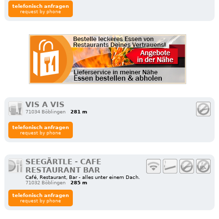
telefonisch anfragen
request by phone
VIS A VIS
71034 Böblingen
281 m
telefonisch anfragen
request by phone
SEEGÄRTLE - CAFE
RESTAURANT BAR
Café, Restaurant, Bar - alles unter einem Dach.
71032 Böblingen
285 m
telefonisch anfragen
request by phone