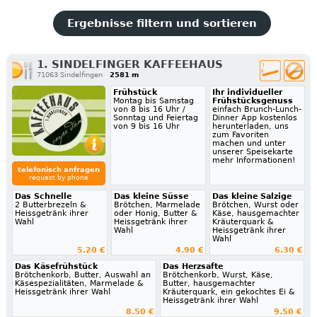
Ergebnisse filtern und sortieren
1. SINDELFINGER KAFFEEHAUS
71063 Sindelfingen
2581 m
Frühstück
Ihr individueller
Montag bis Samstag
Frühstücksgenuss
von 8 bis 16 Uhr /
einfach Brunch-Lunch-
Sonntag und Feiertag
Dinner App kostenlos
von 9 bis 16 Uhr
herunterladen, uns
zum Favoriten
machen und unter
unserer Speisekarte
mehr Informationen!
telefonisch anfragen
request by phone
Das Schnelle
Das kleine Süsse
Das kleine Salzige
2 Butterbrezeln &
Brötchen, Marmelade
Brötchen, Wurst oder
Heissgetränk ihrer
oder Honig, Butter &
Käse, hausgemachter
Wahl
Heissgetränk ihrer
Kräuterquark &
Wahl
Heissgetränk ihrer
Wahl
5.20 €
4.90 €
6.30 €
Das Käsefrühstück
Das Herzsafte
Brötchenkorb, Butter, Auswahl an
Brötchenkorb, Wurst, Käse,
Käsespezialitäten, Marmelade &
Butter, hausgemachter
Heissgetränk ihrer Wahl
Kräuterquark, ein gekochtes Ei &
Heissgetränk ihrer Wahl
8.50 €
9.50 €