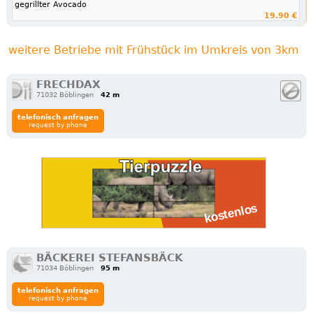
gegrillter Avocado
19.90 €
weitere Betriebe mit Frühstück im Umkreis von 3km
FRECHDAX
71032 Böblingen
42 m
telefonisch anfragen
request by phone
BÄCKEREI STEFANSBÄCK
71034 Böblingen
95 m
telefonisch anfragen
request by phone