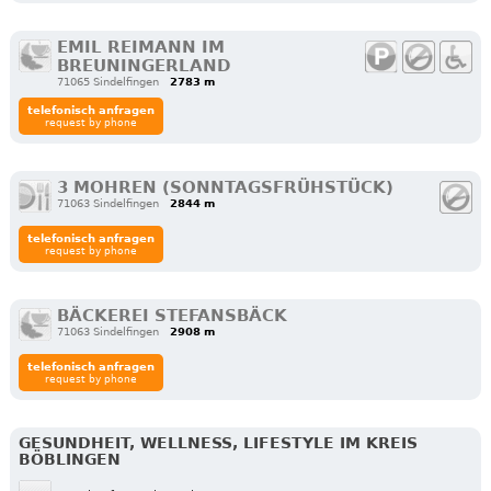
EMIL REIMANN IM
BREUNINGERLAND
71065 Sindelfingen
2783 m
telefonisch anfragen
request by phone
3 MOHREN (SONNTAGSFRÜHSTÜCK)
71063 Sindelfingen
2844 m
telefonisch anfragen
request by phone
BÄCKEREI STEFANSBÄCK
71063 Sindelfingen
2908 m
telefonisch anfragen
request by phone
GESUNDHEIT, WELLNESS, LIFESTYLE IM KREIS
BÖBLINGEN