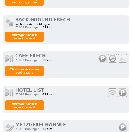
request by phone
BACK GROUND FRECH
Im Mercaden Böblingen
71032 Böblingen
392 m
Anfrage stellen
make a request
CAFE FRECH
71034 Böblingen
397 m
Tisch reservieren
book a table
HOTEL LIST
71032 Böblingen
418 m
Anfrage stellen
make a request
METZGEREI HÄHNLE
71032 Böblingen
425 m