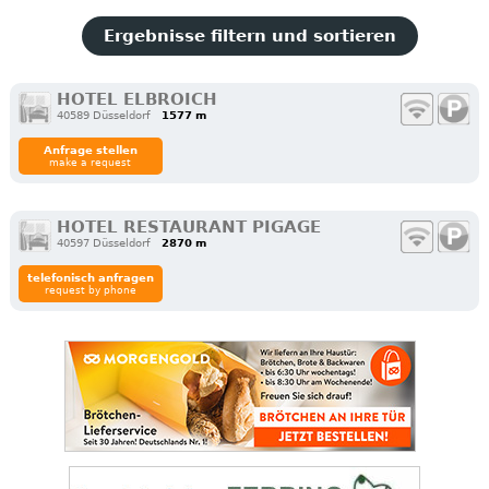
Ergebnisse filtern und sortieren
HOTEL ELBROICH
40589 Düsseldorf
1577 m
Anfrage stellen
make a request
HOTEL RESTAURANT PIGAGE
40597 Düsseldorf
2870 m
telefonisch anfragen
request by phone