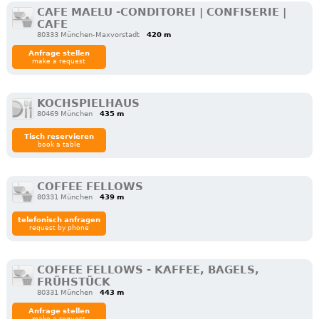
CAFE MAELU -CONDITOREI | CONFISERIE |
CAFE
80333 München-Maxvorstadt
420 m
Anfrage stellen
make a request
KOCHSPIELHAUS
80469 München
435 m
Tisch reservieren
book a table
COFFEE FELLOWS
80331 München
439 m
telefonisch anfragen
request by phone
COFFEE FELLOWS - KAFFEE, BAGELS,
FRÜHSTÜCK
80331 München
443 m
Anfrage stellen