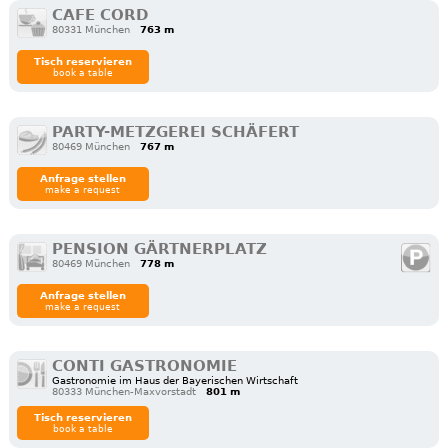
CAFE CORD
80331 München
763 m
Tisch reservieren
book a table
PARTY-METZGEREI SCHÄFERT
80469 München
767 m
Anfrage stellen
make a request
PENSION GÄRTNERPLATZ
80469 München
778 m
Anfrage stellen
make a request
CONTI GASTRONOMIE
Gastronomie im Haus der Bayerischen Wirtschaft
80333 München-Maxvorstadt
801 m
Tisch reservieren
book a table