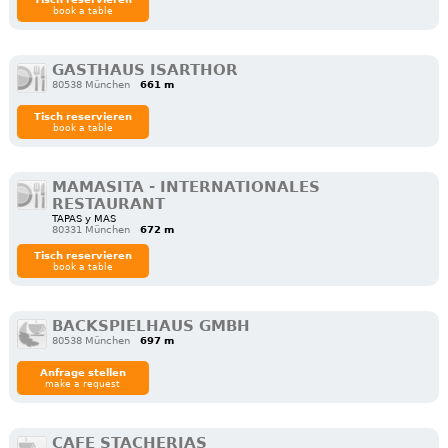
book a table
GASTHAUS ISARTHOR
80538 München
661 m
Tisch reservieren
book a table
MAMASITA - INTERNATIONALES
RESTAURANT
TAPAS y MAS
80331 München
672 m
Tisch reservieren
book a table
BACKSPIELHAUS GMBH
80538 München
697 m
Anfrage stellen
make a request
CAFE STACHERIAS