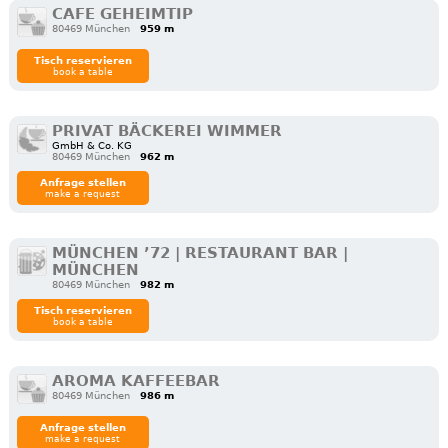
CAFE GEHEIMTIP
80469 München
959 m
Tisch reservieren
book a table
PRIVAT BÄCKEREI WIMMER
GmbH & Co. KG
80469 München
962 m
Anfrage stellen
make a request
MÜNCHEN ’72 | RESTAURANT BAR |
MÜNCHEN
80469 München
982 m
Tisch reservieren
book a table
AROMA KAFFEEBAR
80469 München
986 m
Anfrage stellen
make a request