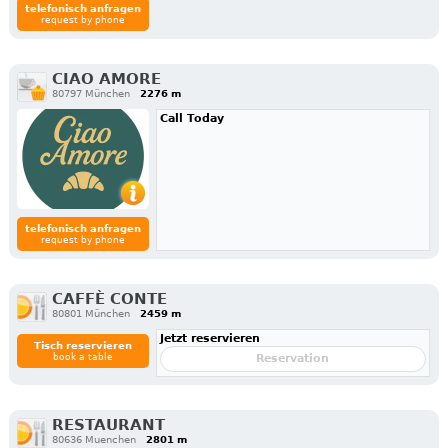
telefonisch anfragen
request by phone
CIAO AMORE
80797 München
2276 m
Call Today
telefonisch anfragen
request by phone
CAFFÈ CONTE
80801 München
2459 m
Jetzt reservieren
Tisch reservieren
book a table
Reservation
RESTAURANT
80636 Muenchen
2801 m