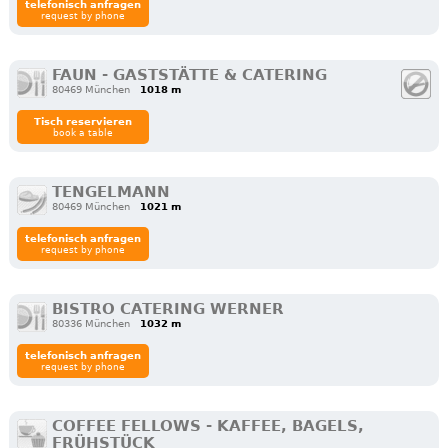
telefonisch anfragen
request by phone
FAUN - GASTSTÄTTE & CATERING
80469 München
1018 m
Tisch reservieren
book a table
TENGELMANN
80469 München
1021 m
telefonisch anfragen
request by phone
BISTRO CATERING WERNER
80336 München
1032 m
telefonisch anfragen
request by phone
COFFEE FELLOWS - KAFFEE, BAGELS,
FRÜHSTÜCK