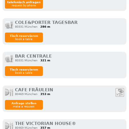
telefonisch anfragen
request by phone
COLE&PORTER TAGESBAR
80331 München
286 m
Tisch reservieren
book a table
BAR CENTRALE
80331 München
321 m
Tisch reservieren
book a table
CAFE FRÄULEIN
80469 München
353 m
Anfrage stellen
make a request
THE VICTORIAN HOUSE®
80469 München
357 m