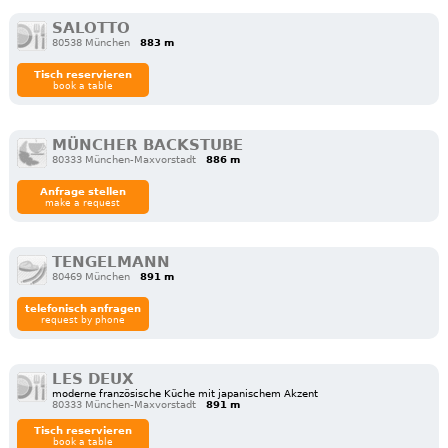
SALOTTO
80538 München
883 m
Tisch reservieren
book a table
MÜNCHER BACKSTUBE
80333 München-Maxvorstadt
886 m
Anfrage stellen
make a request
TENGELMANN
80469 München
891 m
telefonisch anfragen
request by phone
LES DEUX
moderne französische Küche mit japanischem Akzent
80333 München-Maxvorstadt
891 m
Tisch reservieren
book a table