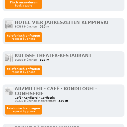
Tisch reservieren
book a table
HOTEL VIER JAHRESZEITEN KEMPINSKI
80539 München
525 m
telefonisch anfragen
request by phone
KULISSE THEATER-RESTAURANT
80539 München
527 m
telefonisch anfragen
request by phone
ARZMILLER - CAFÉ · KONDITOREI ·
CONFISERIE
Café · Konditorei · Confiserie
80333 München-Maxvorstadt
530 m
telefonisch anfragen
request by phone