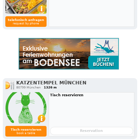
telefonisch anfragen
request by phone
KATZENTEMPEL MÜNCHEN
80799 München
1326 m
Tisch reservieren
Tisch reservieren
Reservation
book a table