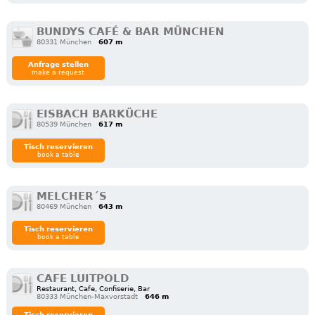
BUNDYS CAFÉ & BAR MÜNCHEN
80331 München
607 m
Anfrage stellen
make a request
EISBACH BARKÜCHE
80539 München
617 m
Tisch reservieren
book a table
MELCHER´S
80469 München
643 m
Tisch reservieren
book a table
CAFE LUITPOLD
Restaurant, Cafe, Confiserie, Bar
80333 München-Maxvorstadt
646 m
Tisch reservieren