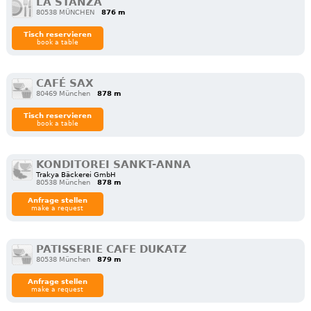
LA STANZA
80538 MÜNCHEN
876 m
Tisch reservieren
book a table
CAFÉ SAX
80469 München
878 m
Tisch reservieren
book a table
KONDITOREI SANKT-ANNA
Trakya Bäckerei GmbH
80538 München
878 m
Anfrage stellen
make a request
PATISSERIE CAFE DUKATZ
80538 München
879 m
Anfrage stellen
make a request