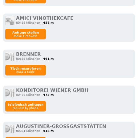
make a request
AMICI VINOTHEKCAFE
80469 München
458 m
Anfrage stellen
make a request
BRENNER
80539 München
461 m
Tisch reservieren
book a table
KONDITOREI WIENER GMBH
80469 München
473 m
telefonisch anfragen
request by phone
AUGUSTINER-GROSSGASTSTÄTTEN
80331 München
518 m