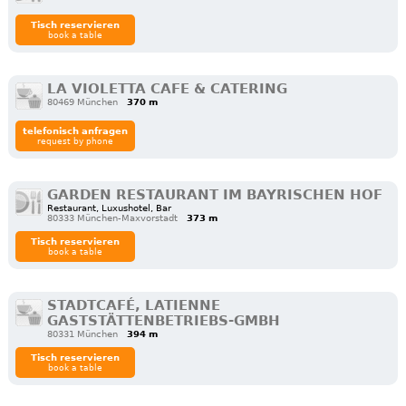
Tisch reservieren
book a table
LA VIOLETTA CAFE & CATERING
80469 München
370 m
telefonisch anfragen
request by phone
GARDEN RESTAURANT IM BAYRISCHEN HOF
Restaurant, Luxushotel, Bar
80333 München-Maxvorstadt
373 m
Tisch reservieren
book a table
STADTCAFÉ, LATIENNE
GASTSTÄTTENBETRIEBS-GMBH
80331 München
394 m
Tisch reservieren
book a table