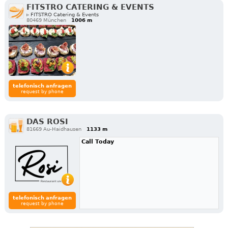
FITSTRO CATERING & EVENTS
▹ FITSTRO Catering & Events
80469 München
1006 m
telefonisch anfragen
request by phone
DAS ROSI
81669 Au-Haidhausen
1133 m
Call Today
telefonisch anfragen
request by phone