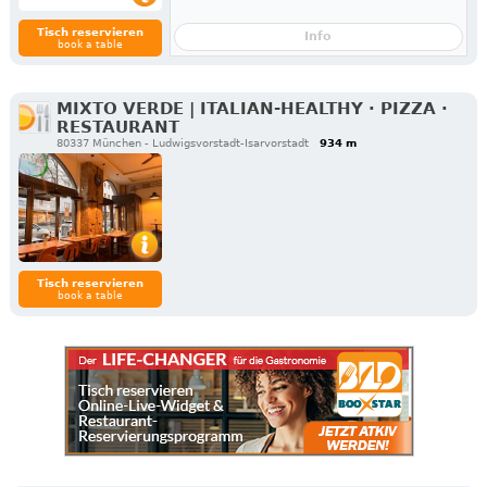
Tisch reservieren
Info
book a table
MIXTO VERDE | ITALIAN-HEALTHY · PIZZA ·
RESTAURANT
80337 München - Ludwigsvorstadt-Isarvorstadt
934 m
Tisch reservieren
book a table