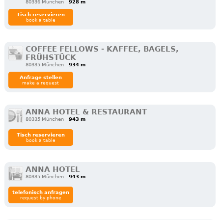
80336 München
928 m
Tisch reservieren
book a table
COFFEE FELLOWS - KAFFEE, BAGELS,
FRÜHSTÜCK
80335 München
934 m
Anfrage stellen
make a request
ANNA HOTEL & RESTAURANT
80335 München
943 m
Tisch reservieren
book a table
ANNA HOTEL
80335 München
943 m
telefonisch anfragen
request by phone