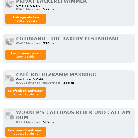
PRIVAT BÄCKEREI WIMMER
GmbH & Co. KG
80469 München
572 m
Anfrage stellen
make a request
COTIDIANO - THE BAKERY RESTAURANT
80469 München
578 m
Tisch reservieren
book a table
CAFÉ KREUTZKAMM MAXBURG
Conditorei & Café
80333 München-Maxvorstadt
586 m
telefonisch anfragen
request by phone
WÖRNER'S CAFEHAUS REBER UND CAFE AM
DOM
80331 München
589 m
telefonisch anfragen
request by phone