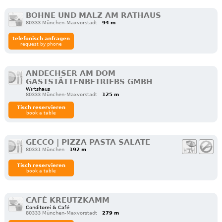
BOHNE UND MALZ AM RATHAUS
80333 München-Maxvorstadt
94 m
telefonisch anfragen
request by phone
ANDECHSER AM DOM
GASTSTÄTTENBETRIEBS GMBH
Wirtshaus
80333 München-Maxvorstadt
125 m
Tisch reservieren
book a table
GECCO | PIZZA PASTA SALATE
80331 München
192 m
Tisch reservieren
book a table
CAFÉ KREUTZKAMM
Conditorei & Café
80333 München-Maxvorstadt
279 m