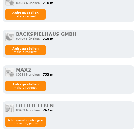
80335 München
710 m
Anfrage stellen
make a request
BACKSPIELHAUS GMBH
80469 München
718 m
Anfrage stellen
make a request
MAX2
80538 München
753 m
Anfrage stellen
make a request
LOTTER-LEBEN
80469 München
762 m
telefonisch anfragen
request by phone