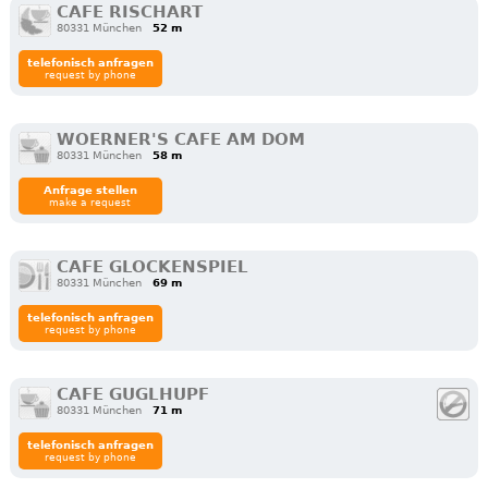
CAFE RISCHART
80331 München
52 m
telefonisch anfragen
request by phone
WOERNER'S CAFE AM DOM
80331 München
58 m
Anfrage stellen
make a request
CAFE GLOCKENSPIEL
80331 München
69 m
telefonisch anfragen
request by phone
CAFE GUGLHUPF
80331 München
71 m
telefonisch anfragen
request by phone