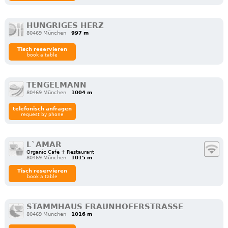
HUNGRIGES HERZ
80469 München
997 m
Tisch reservieren
book a table
TENGELMANN
80469 München
1004 m
telefonisch anfragen
request by phone
L`AMAR
Organic Cafe + Restaurant
80469 München
1015 m
Tisch reservieren
book a table
STAMMHAUS FRAUNHOFERSTRASSE
80469 München
1016 m