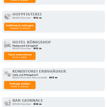
make a request
HOFPFISTEREI
80469 München
841 m
telefonisch anfragen
request by phone
HOTEL KÖNIGSHOF
Restaurant Königshof
80335 München
842 m
Tisch reservieren
book a table
KONDITOREI ERBSHÄUSER
Cafe und Mittagstisch
80333 München-Maxvorstadt
843 m
Anfrage stellen
make a request
BAR GIORNALE
80538 München
846 m