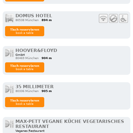
DOMUS HOTEL
80538 München
894 m
Tisch reservieren
book a table
HOOVER&FLOYD
GmbH
80469 München
904 m
Tisch reservieren
book a table
35 MILLIMETER
80336 München
905 m
Tisch reservieren
book a table
MAX-PETT VEGANE KÜCHE VEGETARISCHES
RESTAURANT
Veganes Restaurant