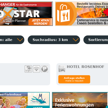
: alle
Suchradius: 3 km
Sortieru
HOTEL ROSENHOF
Anfrage stellen
make a request