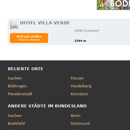
HOTEL VILLA VERDE
40489 Düsseldorf
Anfrage stellen
make a request
2594 m
BELIEBTE ORTE
Aachen
Füssen
Böblingen
Heidelberg
Freudenstadt
Konstanz
ANDERE STÄDTE IM BUNDESLAND
Aachen
Bonn
Bielefeld
Dortmund