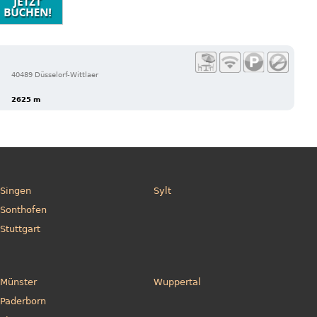
40489 Düsselorf-Wittlaer
2625 m
Singen
Sylt
Sonthofen
Stuttgart
Münster
Wuppertal
Paderborn