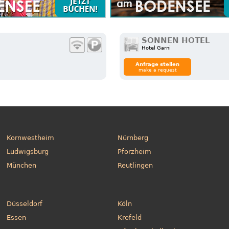
SONNEN HOTEL
Hotel Garni
Anfrage stellen
make a request
Kornwestheim
Nürnberg
Ludwigsburg
Pforzheim
München
Reutlingen
Düsseldorf
Köln
Essen
Krefeld