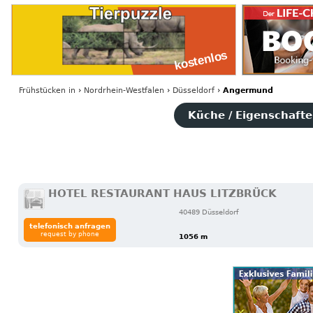
Frühstücken
in
›
Nordrhein-Westfalen
›
Düsseldorf
›
Angermund
Küche / Eigenschaften
HOTEL RESTAURANT HAUS LITZBRÜCK
40489 Düsseldorf
telefonisch anfragen
request by phone
1056 m