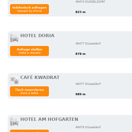
40474 DUSSELDORF
telefonisch anfragen
request by phone
825 m
HOTEL DORIA
40477 Düsseldorf
Anfrage stellen
make a request
878 m
CAFÉ KWADRAT
40477 Düsseldorf
Tisch reservieren
book a table
989 m
HOTEL AM HOFGARTEN
40479 Düsseldorf