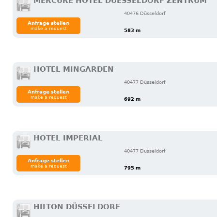
MERCURE HOTEL DUESSELDORF ZENTRUM
40476 Düsseldorf
Anfrage stellen
make a request
583 m
HOTEL MINGARDEN
40477 Düsseldorf
Anfrage stellen
make a request
692 m
HOTEL IMPERIAL
40477 Düsseldorf
Anfrage stellen
make a request
795 m
HILTON DÜSSELDORF