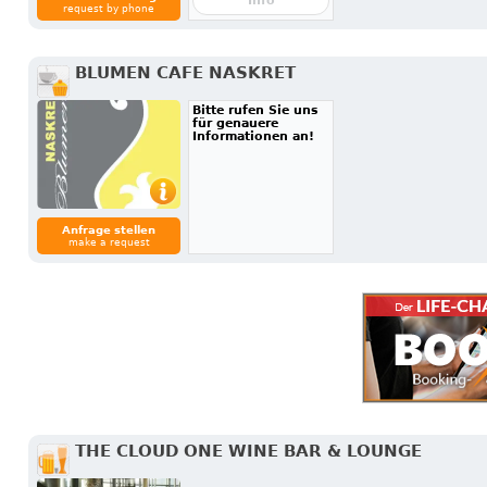
Info
request by phone
BLUMEN CAFE NASKRET
Bitte rufen Sie uns
für genauere
Informationen an!
Anfrage stellen
make a request
THE CLOUD ONE WINE BAR & LOUNGE