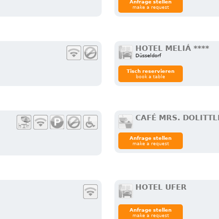
Anfrage stellen
make a request
HOTEL MELIÁ ****
Düsseldorf
Tisch reservieren
book a table
CAFÉ MRS. DOLITTL
Anfrage stellen
make a request
HOTEL UFER
Anfrage stellen
make a request