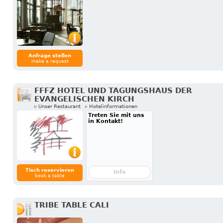
Anfrage stellen
make a request
FFFZ HOTEL UND TAGUNGSHAUS DER
EVANGELISCHEN KIRCH
▹ Unser Restaurant
▹ Hotelinformationen
Treten Sie mit uns
in Kontakt!
Tisch reservieren
Info
book a table
TRIBE TABLE CALI