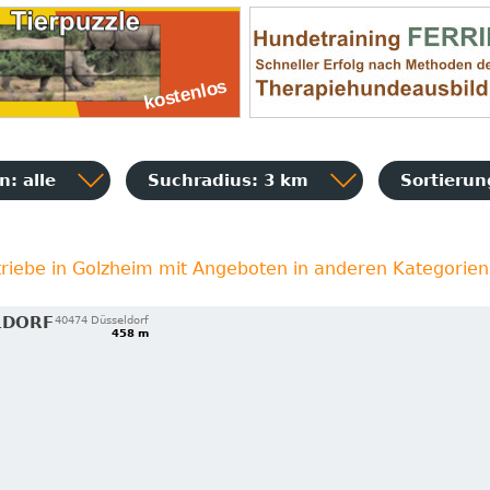
: alle
Suchradius: 3 km
Sortieru
riebe in Golzheim mit Angeboten in anderen Kategorien
LDORF
40474 Düsseldorf
458 m