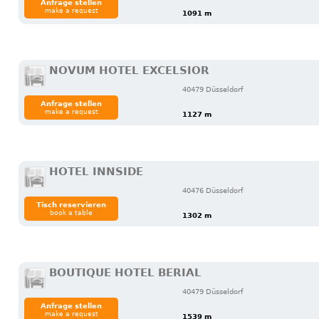
Anfrage stellen
make a request
1091 m
NOVUM HOTEL EXCELSIOR
40479 Düsseldorf
Anfrage stellen
make a request
1127 m
HOTEL INNSIDE
40476 Düsseldorf
Tisch reservieren
book a table
1302 m
BOUTIQUE HOTEL BERIAL
40479 Düsseldorf
Anfrage stellen
make a request
1539 m