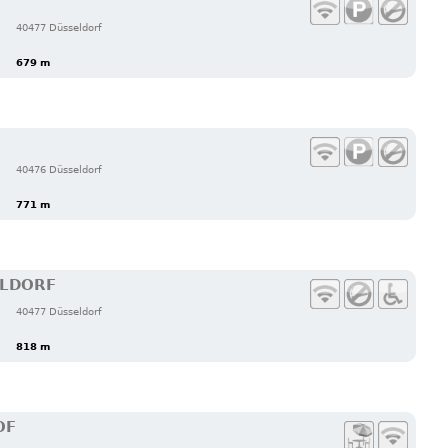
40477 Düsseldorf
679 m
40476 Düsseldorf
771 m
ELDORF
40477 Düsseldorf
818 m
OF