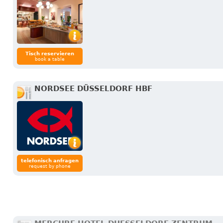
Tisch reservieren
book a table
NORDSEE DÜSSELDORF HBF
telefonisch anfragen
request by phone