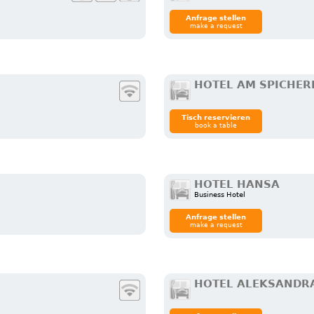
Anfrage stellen
make a request
HOTEL AM SPICHER
Tisch reservieren
book a table
HOTEL HANSA
Business Hotel
Anfrage stellen
make a request
HOTEL ALEKSANDR