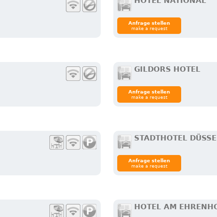
HOTEL NATIONAL
Anfrage stellen
make a request
GILDORS HOTEL
Anfrage stellen
make a request
STADTHOTEL DÜSS
Anfrage stellen
make a request
HOTEL AM EHRENH