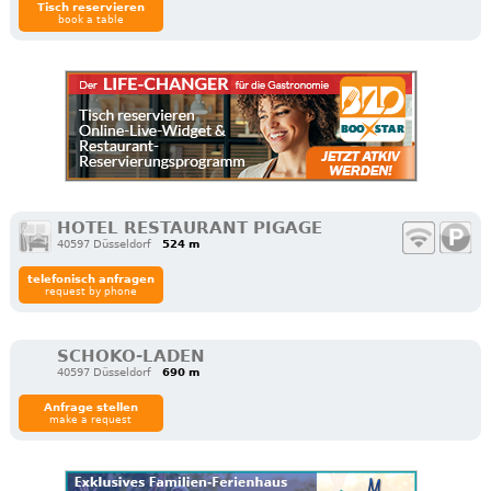
Tisch reservieren
book a table
HOTEL RESTAURANT PIGAGE
40597 Düsseldorf
524 m
telefonisch anfragen
request by phone
SCHOKO-LADEN
40597 Düsseldorf
690 m
Anfrage stellen
make a request