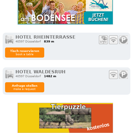
HOTEL RHEINTERRASSE
40597 Düsseldorf
839 m
Tisch reservieren
book a table
HOTEL WALDESRUH
40597 Düsseldorf
1482 m
Anfrage stellen
make a request