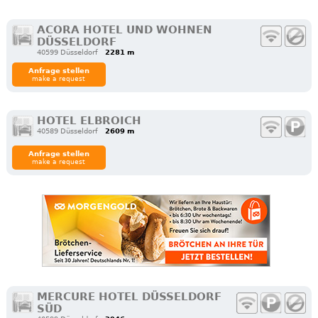
ACORA HOTEL UND WOHNEN
DÜSSELDORF
40599 Düsseldorf
2281 m
Anfrage stellen
make a request
HOTEL ELBROICH
40589 Düsseldorf
2609 m
Anfrage stellen
make a request
MERCURE HOTEL DÜSSELDORF
SÜD