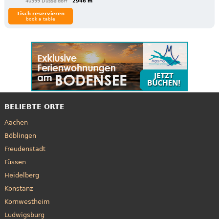
40599 Düsseldorf
2946 m
Tisch reservieren
book a table
BELIEBTE ORTE
Aachen
Böblingen
Freudenstadt
Füssen
Heidelberg
Konstanz
Kornwestheim
Ludwigsburg