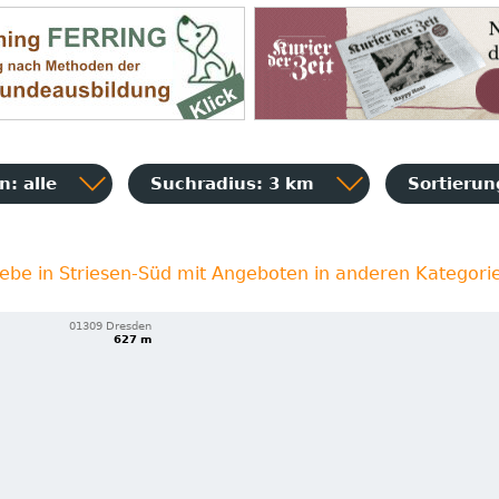
: alle
Suchradius: 3 km
Sortieru
iebe in Striesen-Süd mit Angeboten in anderen Kategori
01309 Dresden
627 m