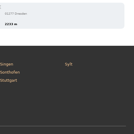
E
01277 Dresden
2233 m
Singen
Sylt
Sonthofen
Stuttgart