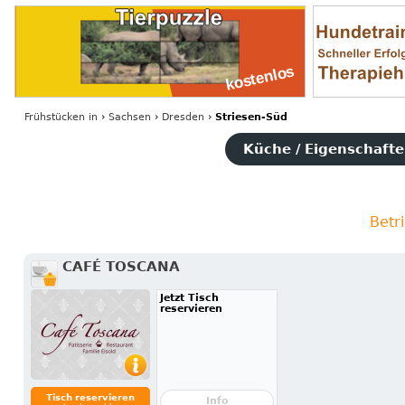
Frühstücken
in
›
Sachsen
›
Dresden
›
Striesen-Süd
Küche / Eigenschaften
Betr
CAFÉ TOSCANA
Jetzt Tisch
reservieren
Tisch reservieren
Info