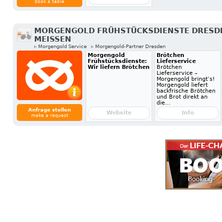
book a table
MORGENGOLD FRÜHSTÜCKSDIENSTE DRESD
MEISSEN
▹ Morgengold Service
▹ Morgengold-Partner Dresden
Morgengold
Brötchen
Frühstücksdienste:
Lieferservice
Wir liefern Brötchen
Brötchen
Lieferservice –
Morgengold bringt’s!
Morgengold liefert
backfrische Brötchen
und Brot direkt an
die…
Anfrage stellen
Website
Info
make a request