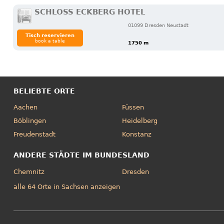
SCHLOSS ECKBERG HOTEL
01099 Dresden Neustadt
Tisch reservieren
book a table
1750 m
BELIEBTE ORTE
Aachen
Füssen
Böblingen
Heidelberg
Freudenstadt
Konstanz
ANDERE STÄDTE IM BUNDESLAND
Chemnitz
Dresden
alle 64 Orte in Sachsen anzeigen