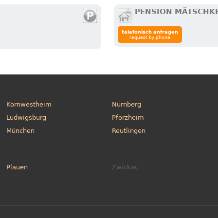
PENSION MÄTSCHK
telefonisch anfragen
request by phone
Kornwestheim
Nürnberg
Ludwigsburg
Pforzheim
München
Reutlingen
Plauen
Zwickau