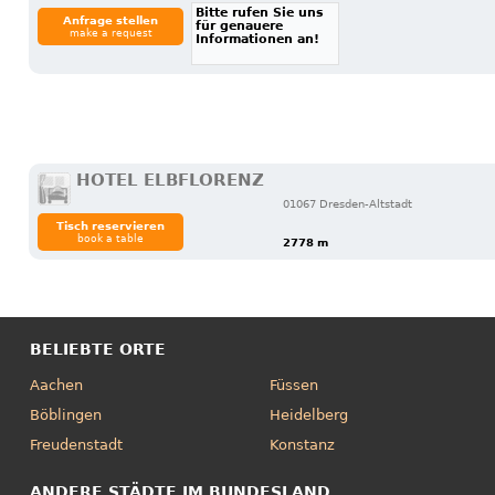
Bitte rufen Sie uns
Anfrage stellen
für genauere
make a request
Informationen an!
HOTEL ELBFLORENZ
01067 Dresden-Altstadt
Tisch reservieren
book a table
2778 m
BELIEBTE ORTE
Aachen
Füssen
Böblingen
Heidelberg
Freudenstadt
Konstanz
ANDERE STÄDTE IM BUNDESLAND