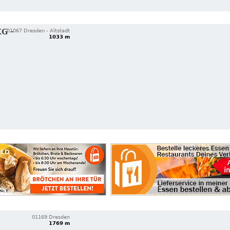
G -
01067 Dresden - Altstadt
1033 m
01169 Dresden
1769 m