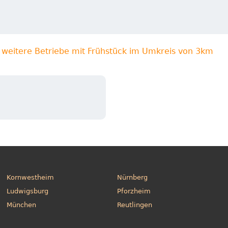
weitere Betriebe mit Frühstück im Umkreis von 3km
Kornwestheim
Nürnberg
Ludwigsburg
Pforzheim
München
Reutlingen