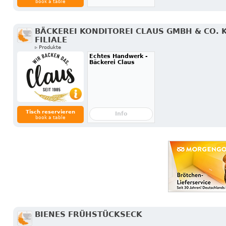
book a table
BÄCKEREI KONDITOREI CLAUS GMBH & CO. K
FILIALE
▹ Produkte
Echtes Handwerk -
Bäckerei Claus
Tisch reservieren
Info
book a table
BIENES FRÜHSTÜCKSECK