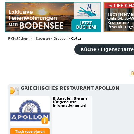
Frühstücken
in
›
Sachsen
›
Dresden
›
Cotta
Küche / Eigenschaften
B
GRIECHISCHES RESTAURANT APOLLON
Bitte rufen Sie uns
für genauere
Informationen an!
Tisch reservieren