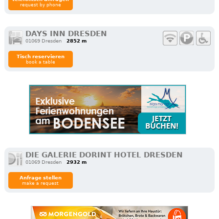
request by phone
DAYS INN DRESDEN
01069 Dresden
2852 m
Tisch reservieren
book a table
DIE GALERIE DORINT HOTEL DRESDEN
01069 Dresden
2932 m
Anfrage stellen
make a request