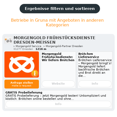
Ergebnisse filtern und sortieren
Betriebe in Gruna mit Angeboten in anderen
Kategorien
MORGENGOLD FRÜHSTÜCKSDIENSTE
DRESDEN-MEISSEN
▹ Morgengold Service
▹ Morgengold-Partner Dresden
01277 Dresden
1216 m
Morgengold
Brötchen
Frühstücksdienste:
Lieferservice
Wir liefern Brötchen
Brötchen Lieferservice
– Morgengold bringt’s!
Morgengold liefert
backfrische Brötchen
und Brot direkt an
die…
Anfrage stellen
Website
Info
make a request
GRATIS Probelieferung
GRATIS Probelieferung – Jetzt Morgengold testen! Unkompliziert und
köstlich: Brötchen online bestellen und ohne…
Info