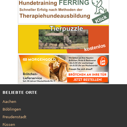
BELIEBTE ORTE
Aachen
Böblingen
Freudenstadt
Füssen