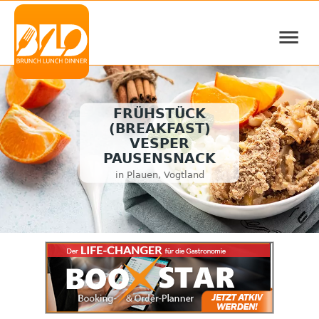
≡
FRÜHSTÜCK
(BREAKFAST)
VESPER
PAUSENSNACK
in Plauen, Vogtland