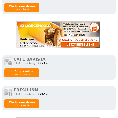
Tisch reservieren
book a table
CAFE BARISTA
24937 Flensburg
2253 m
Anfrage stellen
make a request
FRESH INN
24937 Flensburg
2792 m
Tisch reservieren
book a table