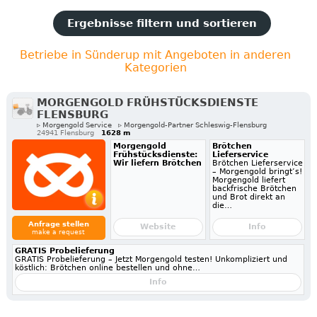
Ergebnisse filtern und sortieren
Betriebe in Sünderup mit Angeboten in anderen
Kategorien
MORGENGOLD FRÜHSTÜCKSDIENSTE
FLENSBURG
▹ Morgengold Service
▹ Morgengold-Partner Schleswig-Flensburg
24941 Flensburg
1628 m
Morgengold
Brötchen
Frühstücksdienste:
Lieferservice
Wir liefern Brötchen
Brötchen Lieferservice
– Morgengold bringt’s!
Morgengold liefert
backfrische Brötchen
und Brot direkt an
die…
Anfrage stellen
Website
Info
make a request
GRATIS Probelieferung
GRATIS Probelieferung – Jetzt Morgengold testen! Unkompliziert und
köstlich: Brötchen online bestellen und ohne…
Info