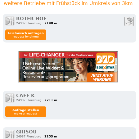
weitere Betriebe mit Frühstück im Umkreis von 3km
ROTER HOF
24937 Flensburg
2190 m
telefonisch anfragen
request by phone
CAFE K
24937 Flensburg
2211 m
Anfrage stellen
make a request
GRISOU
24937 Flensburg
2253 m