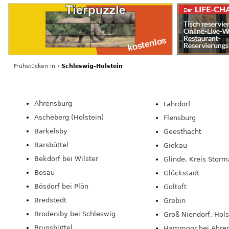
Frühstücken
in
›
Schleswig-Holstein
Ahrensburg
Fahrdorf
Ascheberg (Holstein)
Flensburg
Barkelsby
Geesthacht
Barsbüttel
Giekau
Bekdorf bei Wilster
Glinde, Kreis Storm
Bosau
Glückstadt
Bösdorf bei Plön
Goltoft
Bredstedt
Grebin
Brodersby bei Schleswig
Groß Niendorf, Hols
Brunsbüttel
Hammoor bei Ahre