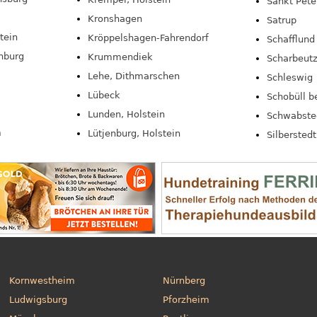
Sankt Pete
Kronshagen
Satrup
tein
Kröppelshagen-Fahrendorf
Schafflund
nburg
Krummendiek
Scharbeut
Lehe, Dithmarschen
Schleswig
Lübeck
Schobüll 
Lunden, Holstein
Schwabste
m
Lütjenburg, Holstein
Silberstedt
Kornwestheim
Nürnberg
Ludwigsburg
Pforzheim