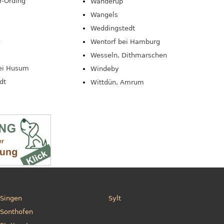
r-Ording
Wanderup
Wangels
Weddingstedt
z
Wentorf bei Hamburg
Wesseln, Dithmarschen
bei Husum
Windeby
dt
Wittdün, Amrum
Singen
Sylt
Sonthofen