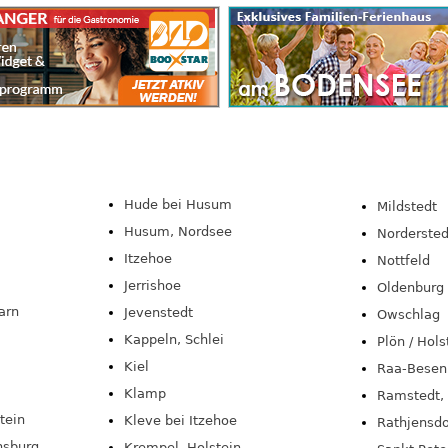
Hude bei Husum
Mildstedt
Husum, Nordsee
Nordersted
Itzehoe
Nottfeld
Jerrishoe
Oldenburg 
arn
Jevenstedt
Owschlag
Kappeln, Schlei
Plön / Hols
Kiel
Raa-Besen
Klamp
Ramstedt, 
tein
Kleve bei Itzehoe
Rathjensdo
nsburg
Krempel, Holstein