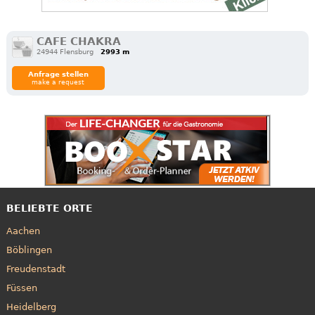
CAFE CHAKRA
24944 Flensburg
2993 m
Anfrage stellen
make a request
BELIEBTE ORTE
Aachen
Böblingen
Freudenstadt
Füssen
Heidelberg