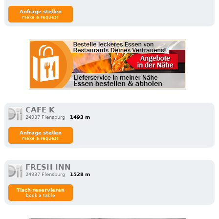
Anfrage stellen
make a request
CAFE K
24937 Flensburg
1493 m
Anfrage stellen
make a request
FRESH INN
24937 Flensburg
1528 m
Tisch reservieren
book a table