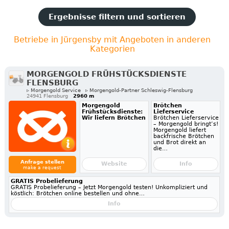
Ergebnisse filtern und sortieren
Betriebe in Jürgensby mit Angeboten in anderen
Kategorien
MORGENGOLD FRÜHSTÜCKSDIENSTE
FLENSBURG
▹ Morgengold Service
▹ Morgengold-Partner Schleswig-Flensburg
24941 Flensburg
2960 m
Morgengold
Brötchen
Frühstücksdienste:
Lieferservice
Wir liefern Brötchen
Brötchen Lieferservice
– Morgengold bringt’s!
Morgengold liefert
backfrische Brötchen
und Brot direkt an
die…
Anfrage stellen
Website
Info
make a request
GRATIS Probelieferung
GRATIS Probelieferung – Jetzt Morgengold testen! Unkompliziert und
köstlich: Brötchen online bestellen und ohne…
Info