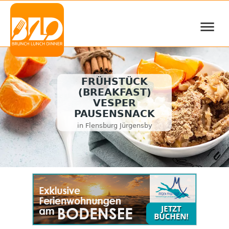
≡
FRÜHSTÜCK
(BREAKFAST)
VESPER
PAUSENSNACK
in Flensburg Jürgensby