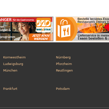
Kornwestheim
Nürnberg
Ludwigsburg
Pforzheim
München
Reutlingen
Frankfurt
Potsdam