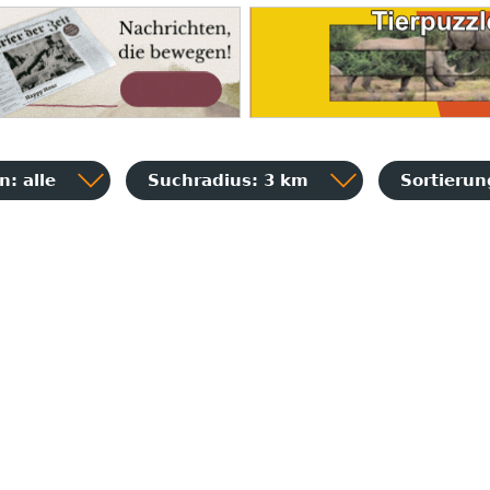
: alle
Suchradius: 3 km
Sortieru