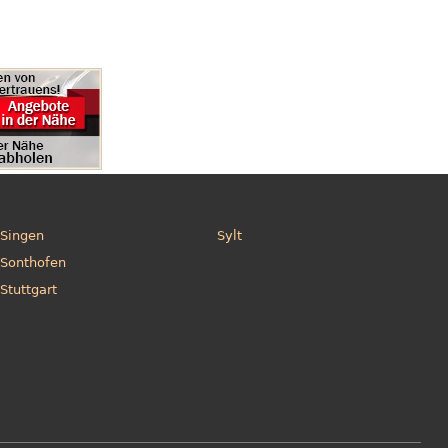
Singen
Sylt
Sonthofen
Stuttgart