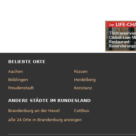
BELIEBTE ORTE
Aachen
Füssen
Böblingen
Heidelberg
Freudenstadt
Konstanz
ANDERE STÄDTE IM BUNDESLAND
Brandenburg an der Havel
Cottbus
alle 24 Orte in Brandenburg anzeigen