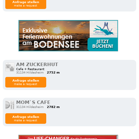
Anfrage stellen
make a request
AM ZUCKERHUT
Cafe + Restaurant
31134 Hildesheim
2752 m
Anfrage stellen
make a request
MOM`S CAFE
31134 Hildesheim
2782 m
Anfrage stellen
make a request