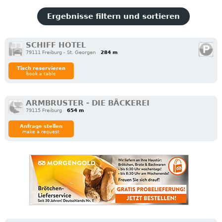
Ergebnisse filtern und sortieren
SCHIFF HOTEL
79111 Freiburg - St. Georgen
284 m
Tisch reservieren
book a table
ARMBRUSTER - DIE BÄCKEREI
79115 Freiburg
654 m
Anfrage stellen
make a request