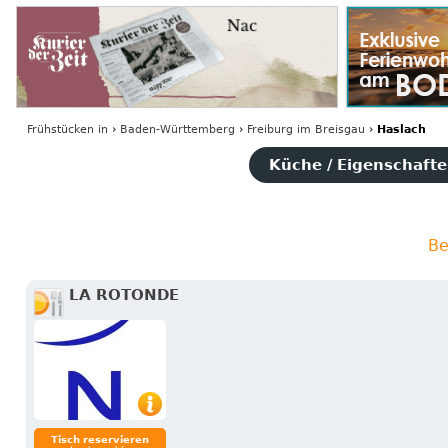
Frühstücken
in
›
Baden-Württemberg
›
Freiburg im Breisgau
›
Haslach
Küche / Eigenschaften
Be
LA ROTONDE
Tisch reservieren