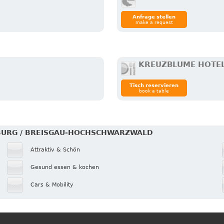
Anfrage stellen
make a request
KREUZBLUME HOTE
Tisch reservieren
book a table
EIBURG / BREISGAU-HOCHSCHWARZWALD
Attraktiv & Schön
Gesund essen & kochen
Cars & Mobility