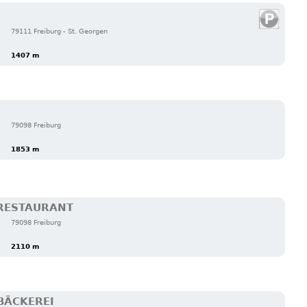
79111 Freiburg - St. Georgen
1407 m
79098 Freiburg
1853 m
 RESTAURANT
79098 Freiburg
2110 m
BÄCKEREI