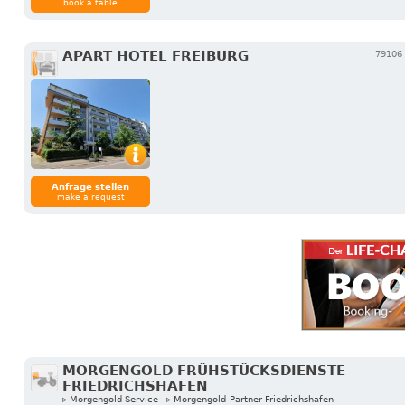
book a table
APART HOTEL FREIBURG
79106 
Anfrage stellen
make a request
MORGENGOLD FRÜHSTÜCKSDIENSTE
FRIEDRICHSHAFEN
▹ Morgengold Service
▹ Morgengold-Partner Friedrichshafen