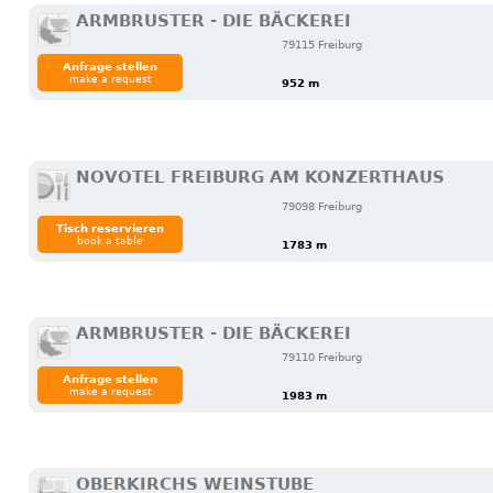
ARMBRUSTER - DIE BÄCKEREI
79115 Freiburg
Anfrage stellen
make a request
952 m
NOVOTEL FREIBURG AM KONZERTHAUS
79098 Freiburg
Tisch reservieren
book a table
1783 m
ARMBRUSTER - DIE BÄCKEREI
79110 Freiburg
Anfrage stellen
make a request
1983 m
OBERKIRCHS WEINSTUBE