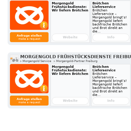
Morgengold
Brötchen
Frühstücksdienste:
Lieferservice
Wir liefern Brötchen
Brötchen
Lieferservice –
Morgengold bringt’s!
Morgengold liefert
backfrische Brötchen
und Brot direkt an
die…
Anfrage stellen
Website
Info
make a request
MORGENGOLD FRÜHSTÜCKSDIENSTE FREIB
▹ Morgengold Service
▹ Morgengold-Partner Freiburg
Morgengold
Brötchen
Frühstücksdienste:
Lieferservice
Wir liefern Brötchen
Brötchen
Lieferservice –
Morgengold bringt’s!
Morgengold liefert
backfrische Brötchen
und Brot direkt an
die…
Anfrage stellen
Website
Info
make a request