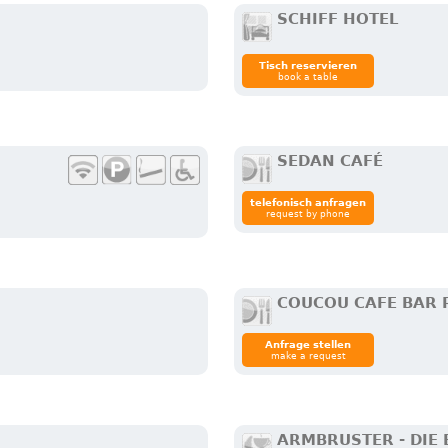
SCHIFF HOTEL
Tisch reservieren
book a table
SEDAN CAFÉ
telefonisch anfragen
request by phone
COUCOU CAFE BAR
Anfrage stellen
make a request
ARMBRUSTER - DIE 