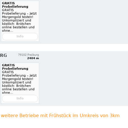
GRATIS
Probelieferung
GRATIS
Probelieferung – Jetzt
Morgengold testen!
Unkompliziert und
köstlich: Brötchen
online bestellen und
ohne…
Info
URG
79102 Freiburg
2404 m
GRATIS
Probelieferung
GRATIS
Probelieferung – Jetzt
Morgengold testen!
Unkompliziert und
köstlich: Brötchen
online bestellen und
ohne…
Info
weitere Betriebe mit Frühstück im Umkreis von 3km