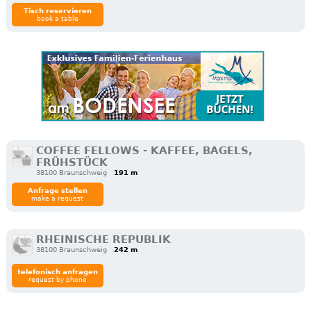
Tisch reservieren
book a table
COFFEE FELLOWS - KAFFEE, BAGELS,
FRÜHSTÜCK
38100 Braunschweig
191 m
Anfrage stellen
make a request
RHEINISCHE REPUBLIK
38100 Braunschweig
242 m
telefonisch anfragen
request by phone