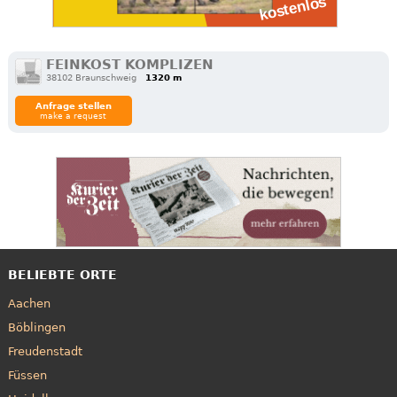
FEINKOST KOMPLIZEN
38102 Braunschweig
1320 m
Anfrage stellen
make a request
BELIEBTE ORTE
Aachen
Böblingen
Freudenstadt
Füssen