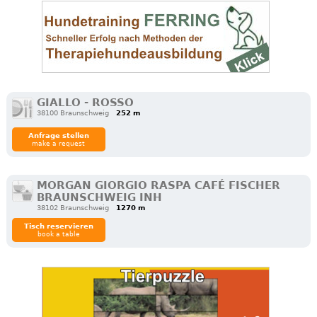
GIALLO - ROSSO
38100 Braunschweig
252 m
Anfrage stellen
make a request
MORGAN GIORGIO RASPA CAFÉ FISCHER
BRAUNSCHWEIG INH
38102 Braunschweig
1270 m
Tisch reservieren
book a table