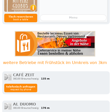
Tisch reservieren
Menu
book a table
weitere Betriebe mit Frühstück im Umkreis von 3km
CAFÉ ZEIT
38100 Braunschweig
135 m
telefonisch anfragen
request by phone
AL DUOMO
38100 Braunschweig
176 m