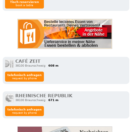
Tisch reservieren
book a table
CAFÉ ZEIT
38100 Braunschweig
608 m
telefonisch anfragen
request by phone
RHEINISCHE REPUBLIK
38100 Braunschweig
671 m
telefonisch anfragen
request by phone