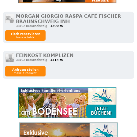
MORGAN GIORGIO RASPA CAFÉ FISCHER
BRAUNSCHWEIG INH
38102 Braunschweig
1200 m
Tisch reservieren
book a table
FEINKOST KOMPLIZEN
38102 Braunschweig
1314 m
Anfrage stellen
make a request