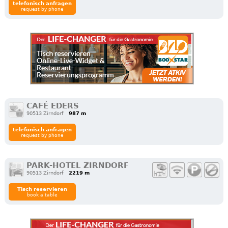
telefonisch anfragen
request by phone
CAFÉ EDERS
90513 Zirndorf
987 m
telefonisch anfragen
request by phone
PARK-HOTEL ZIRNDORF
90513 Zirndorf
2219 m
Tisch reservieren
book a table