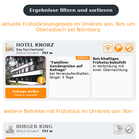
Ergebnisse filtern und sortieren
aktuelle Frühstücksangebote im Umkreis von 3km um
Oberasbach bei Nürnberg
HOTEL KNORZ
Das Familienhotel
90513 Zirndorf
707 m
Aktion
Reichhaltiges
"Familien-
Frühstücksbüfett
Sonderpreise auf
In Verbindung mit
Anfrage"
einer Übernachtung
bei Ferienaufenthalten
länger 3 Tage
Anfrage stellen
make a request
weitere Betriebe mit Frühstück im Umkreis von 3km
BURGER KING
90513 Zirndorf
757 m