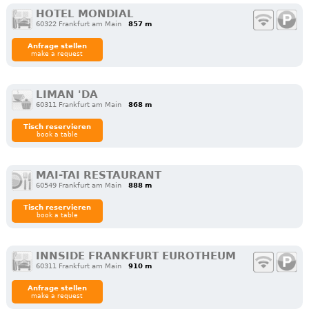
HOTEL MONDIAL
60322 Frankfurt am Main
857 m
Anfrage stellen
make a request
LIMAN 'DA
60311 Frankfurt am Main
868 m
Tisch reservieren
book a table
MAI-TAI RESTAURANT
60549 Frankfurt am Main
888 m
Tisch reservieren
book a table
INNSIDE FRANKFURT EUROTHEUM
60311 Frankfurt am Main
910 m
Anfrage stellen
make a request