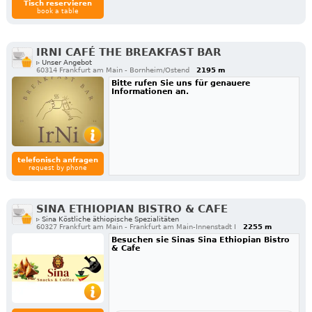
Tisch reservieren
book a table
IRNI CAFÉ THE BREAKFAST BAR
▹ Unser Angebot
60314 Frankfurt am Main - Bornheim/Ostend
2195 m
Bitte rufen Sie uns für genauere
Informationen an.
telefonisch anfragen
request by phone
SINA ETHIOPIAN BISTRO & CAFE
▹ Sina Köstliche äthiopische Spezialitäten
60327 Frankfurt am Main - Frankfurt am Main-Innenstadt I
2255 m
Besuchen sie Sinas Sina Ethiopian Bistro
& Cafe