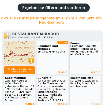
Ergebnisse filtern und sortieren
aktuelle Frühstücksangebote im Umkreis von 3km um
Neu-Isenburg
RESTAURANT MIRADOR
60316 Frankfurt am Main
1115 m
Aktion
Bonjour
Sonntags und
Croissant, Baguette,
Montags
Butter, Marmelade,
ein spezieller Cocktail
Honig, Petit Brie und
ein Café au lait
Tisch reservieren
book a table
5.00 €
6.90 €
Good morning
Günaydin
Bauernomelette
Zwei Nürnberger
Türkischer Weichkäse,
Kartoffeln, Zwiebeln,
Würstchen 8 ,
frische Tomaten und
Paprika, Speck 1,3
gebackene Bohnen 12
Gurken, marinierte
und Majoran
, Marmelade, Cheddar
Oliven 13 , gebratene
Käse 2 , Rührei mit
Suçukscheiben
Bacon 1,3 , serviert
1,2,3,12 (türkische
mit Toastbrot und
Knobiwurst) ,
Butter
Pastırma 1,2,3,12 (
9.80 €
13.50 €
6.90 €