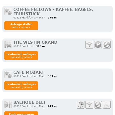
COFFEE FELLOWS - KAFFEE, BAGELS,
FRÜHSTÜCK
60313 Frankfurt am Main
276 m
Anfrage stellen
make a request
THE WESTIN GRAND
60313 Frankfurt
310 m
telefonisch anfragen
request by phone
CAFÉ MOZART
60311 Frankfurt am Main
383 m
telefonisch anfragen
request by phone
BALTIQUE DELI
60313 Frankfurt am Main
419 m
Tisch reservieren