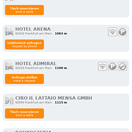
Tisch reservieren
book a table
HOTEL ARENA
60316 Frankfurt am Main
1063 m
telefonisch anfragen
request by phone
HOTEL ADMIRAL
60316 Frankfurt am Main
1109 m
Anfrage stellen
make a request
CIRO IL LATTAIO MENSA GMBH
60594 Frankfurt am Main
1115 m
Tisch reservieren
book a table