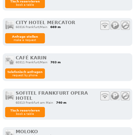
Tisch reservieren
book a table
CITY HOTEL MERCATOR
60316 Frankfurt/Main
669 m
Anfrage stellen
make a request
CAFÉ KARIN
60311 Frankfurt/Main
703 m
telefonisch anfragen
request by phone
SOFITEL FRANKFURT OPERA
HOTEL
60313 Frankfurt am Main
740 m
Tisch reservieren
book a table
MOLOKO