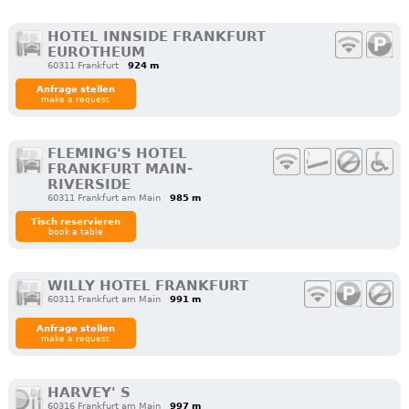
HOTEL INNSIDE FRANKFURT
EUROTHEUM
60311 Frankfurt
924 m
Anfrage stellen
make a request
FLEMING'S HOTEL
FRANKFURT MAIN-
RIVERSIDE
60311 Frankfurt am Main
985 m
Tisch reservieren
book a table
WILLY HOTEL FRANKFURT
60311 Frankfurt am Main
991 m
Anfrage stellen
make a request
HARVEY' S
60316 Frankfurt am Main
997 m