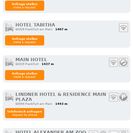
Anfrage stellen
make a request
HOTEL TABITHA
60329 Frankfurt am Main
1407 m
Anfrage stellen
make a request
MAIN HOTEL
60329 Frankfurt
1437 m
Anfrage stellen
make a request
LINDNER HOTEL & RESIDENCE MAIN
PLAZA
60594 Frankfurt am Main
1443 m
telefonisch anfragen
request by phone
HOTEL ALEXANDER AM ZOO