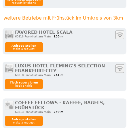
request by phone
weitere Betriebe mit Frühstück im Umkreis von 3km
FAVORED HOTEL SCALA
60313 Frankfurt am Main
155 m
Anfrage stellen
make a request
LUXUS HOTEL FLEMING'S SELECTION
FRANKFURT-CITY
60318 Frankfurt am Main
241 m
Tisch reservieren
book a table
COFFEE FELLOWS - KAFFEE, BAGELS,
FRÜHSTÜCK
60313 Frankfurt am Main
249 m
Anfrage stellen
make a request