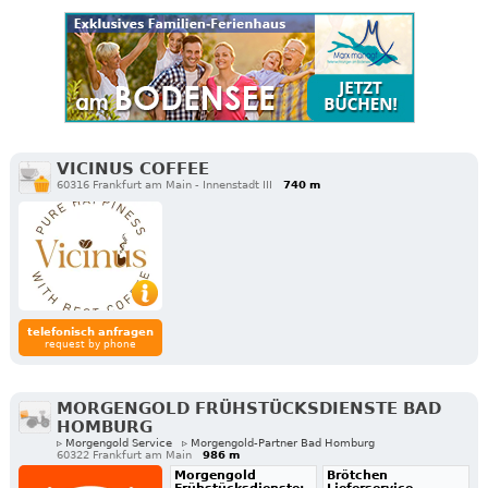
VICINUS COFFEE
60316 Frankfurt am Main - Innenstadt III
740 m
telefonisch anfragen
request by phone
MORGENGOLD FRÜHSTÜCKSDIENSTE BAD
HOMBURG
▹ Morgengold Service
▹ Morgengold-Partner Bad Homburg
60322 Frankfurt am Main
986 m
Morgengold
Brötchen