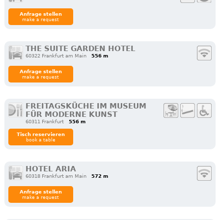
Anfrage stellen
make a request
THE SUITE GARDEN HOTEL
60322 Frankfurt am Main
556 m
Anfrage stellen
make a request
FREITAGSKÜCHE IM MUSEUM
FÜR MODERNE KUNST
60311 Frankfurt
556 m
Tisch reservieren
book a table
HOTEL ARIA
60318 Frankfurt am Main
572 m
Anfrage stellen
make a request