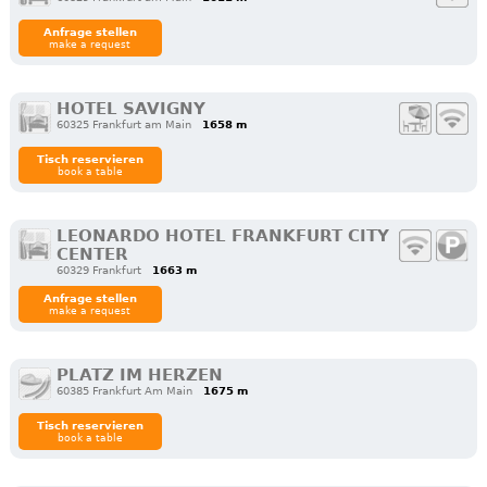
Anfrage stellen
make a request
HOTEL SAVIGNY
60325 Frankfurt am Main
1658 m
Tisch reservieren
book a table
LEONARDO HOTEL FRANKFURT CITY
CENTER
60329 Frankfurt
1663 m
Anfrage stellen
make a request
PLATZ IM HERZEN
60385 Frankfurt Am Main
1675 m
Tisch reservieren
book a table