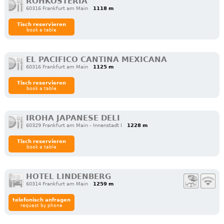
ROHKOSTERIA
60316 Frankfurt am Main
1118 m
Tisch reservieren
book a table
EL PACIFICO CANTINA MEXICANA
60316 Frankfurt am Main
1125 m
Tisch reservieren
book a table
IROHA JAPANESE DELI
60329 Frankfurt am Main - Innenstadt I
1228 m
Tisch reservieren
book a table
HOTEL LINDENBERG
60314 Frankfurt am Main
1259 m
telefonisch anfragen
request by phone