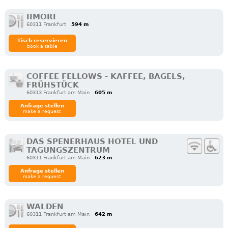
IIMORI
60311 Frankfurt
594 m
Tisch reservieren
book a table
COFFEE FELLOWS - KAFFEE, BAGELS,
FRÜHSTÜCK
60313 Frankfurt am Main
605 m
Anfrage stellen
make a request
DAS SPENERHAUS HOTEL UND
TAGUNGSZENTRUM
60311 Frankfurt am Main
623 m
Anfrage stellen
make a request
WALDEN
60311 Frankfurt am Main
642 m