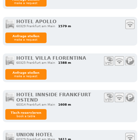
make a request
HOTEL APOLLO
60329 Frankfurt am Main
1579 m
Anfrage stellen
make a request
HOTEL VILLA FLORENTINA
60325 Frankfurt am Main
1588 m
Anfrage stellen
make a request
HOTEL INNSIDE FRANKFURT
OSTEND
60314 Frankfurt am Main
1608 m
Tisch reservieren
book a table
UNION HOTEL
60329 Frankfurt am Main
1611 m