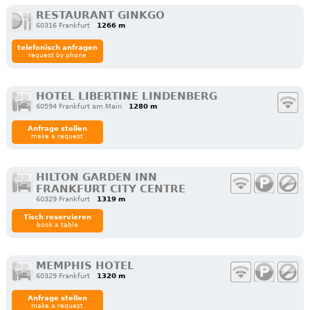
RESTAURANT GINKGO
60316 Frankfurt
1266 m
telefonisch anfragen
request by phone
HOTEL LIBERTINE LINDENBERG
60594 Frankfurt am Main
1280 m
Anfrage stellen
make a request
HILTON GARDEN INN
FRANKFURT CITY CENTRE
60329 Frankfurt
1319 m
Tisch reservieren
book a table
MEMPHIS HOTEL
60329 Frankfurt
1320 m
Anfrage stellen
make a request