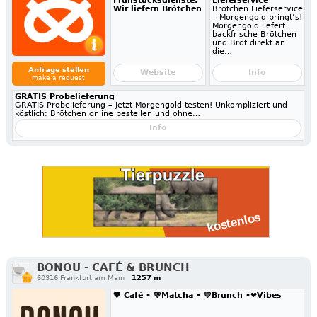
Frühstücksdienste:
Lieferservice
Wir liefern Brötchen
Brötchen Lieferservice
– Morgengold bringt’s!
Morgengold liefert
backfrische Brötchen
und Brot direkt an
die…
Anfrage stellen
Website
Info
make a request
GRATIS Probelieferung
GRATIS Probelieferung – Jetzt Morgengold testen! Unkompliziert und
köstlich: Brötchen online bestellen und ohne…
Info
BONOU - CAFÉ & BRUNCH
60316 Frankfurt am Main
1257 m
🤎 Café • 💚Matcha • 💛Brunch •❤️Vibes