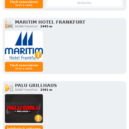
Tisch reservieren
Website
book a table
MARITIM HOTEL FRANKFURT
60486 Frankfurt
2445 m
Tisch reservieren
book a table
PALU GRILLHAUS
60487 Frankfurt
2591 m
telefonisch anfragen