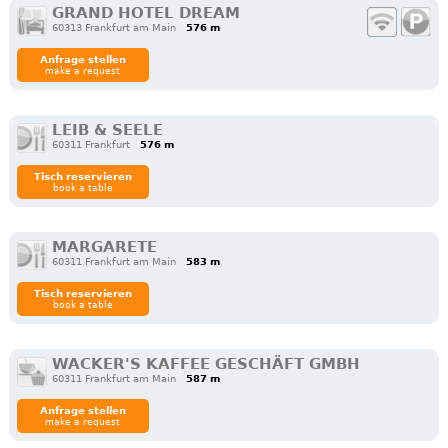
GRAND HOTEL DREAM
60313 Frankfurt am Main
576 m
Anfrage stellen
make a request
LEIB & SEELE
60311 Frankfurt
576 m
Tisch reservieren
book a table
MARGARETE
60311 Frankfurt am Main
583 m
Tisch reservieren
book a table
WACKER'S KAFFEE GESCHÄFT GMBH
60311 Frankfurt am Main
587 m
Anfrage stellen
make a request