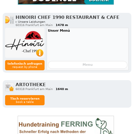
HINOIRI CHEF 1990 RESTAURANT & CAFE
▹ Unsere Leistungen
60316 Frankfurt am Main
1478 m
Unser Menü
telefonisch anfragen
Menu
request by phone
ARTOTHEKE
60318 Frankfurt am Main
1640 m
Tisch reservieren
book a table