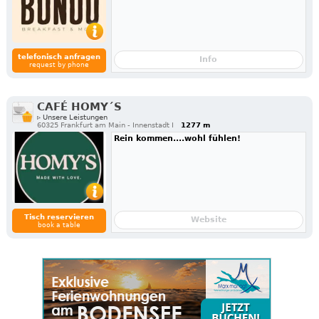
telefonisch anfragen
Info
request by phone
CAFÉ HOMY´S
▹ Unsere Leistungen
60325 Frankfurt am Main - Innenstadt I
1277 m
Rein kommen....wohl fühlen!
Tisch reservieren
Website
book a table