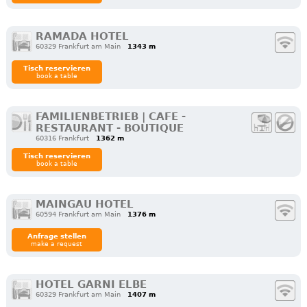
RAMADA HOTEL
60329 Frankfurt am Main
1343 m
Tisch reservieren
book a table
FAMILIENBETRIEB | CAFE -
RESTAURANT - BOUTIQUE
60316 Frankfurt
1362 m
Tisch reservieren
book a table
MAINGAU HOTEL
60594 Frankfurt am Main
1376 m
Anfrage stellen
make a request
HOTEL GARNI ELBE
60329 Frankfurt am Main
1407 m