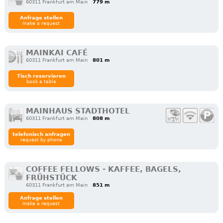
60311 Frankfurt am Main
779 m
Anfrage stellen
make a request
MAINKAI CAFÉ
60311 Frankfurt am Main
801 m
Tisch reservieren
book a table
MAINHAUS STADTHOTEL
60311 Frankfurt am Main
808 m
telefonisch anfragen
request by phone
COFFEE FELLOWS - KAFFEE, BAGELS,
FRÜHSTÜCK
60311 Frankfurt am Main
851 m
Anfrage stellen
make a request