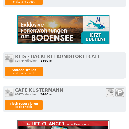
make a request
REIS · BÄCKEREI KONDITOREI CAFÉ
81479 München
1869 m
Anfrage stellen
make a request
CAFE KUSTERMANN
81479 München
2400 m
Tisch reservieren
book a table