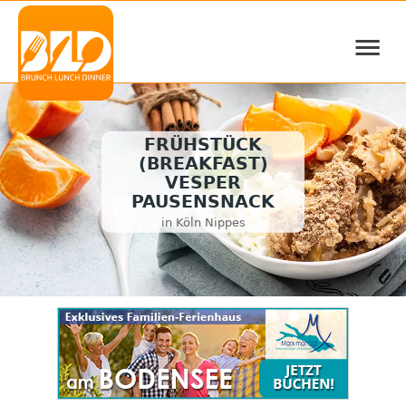
≡
FRÜHSTÜCK
(BREAKFAST)
VESPER
PAUSENSNACK
in Köln Nippes