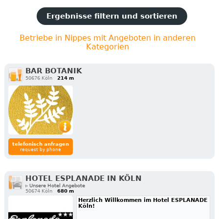
Ergebnisse filtern und sortieren
Betriebe in Nippes mit Angeboten in anderen
Kategorien
BAR BOTANIK
50676 Köln
214 m
telefonisch anfragen
request by phone
HOTEL ESPLANADE IN KÖLN
▹ Unsere Hotel Angebote
50674 Köln
680 m
Herzlich Willkommen im Hotel ESPLANADE
Köln!