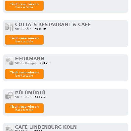
Tisch reservieren
book a table
COTTA´S RESTAURANT & CAFE
50931 Köln
2010 m
Tisch reservieren
book a table
HERRMANN
50931 Cologne
2017 m
Tisch reservieren
book a table
PÜLÜMÜRLÜ
50931 Köln
2112 m
Tisch reservieren
book a table
CAFÉ LINDENBURG KÖLN