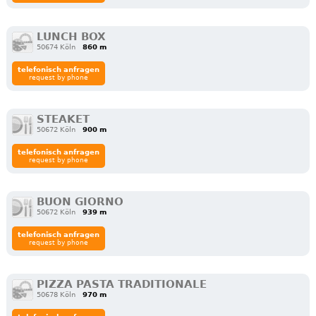
LUNCH BOX
50674 Köln
860 m
telefonisch anfragen
request by phone
STEAKET
50672 Köln
900 m
telefonisch anfragen
request by phone
BUON GIORNO
50672 Köln
939 m
telefonisch anfragen
request by phone
PIZZA PASTA TRADITIONALE
50678 Köln
970 m