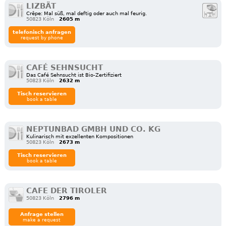
LIZBÄT
Crêpe: Mal süß, mal deftig oder auch mal feurig.
50823 Köln
2605 m
telefonisch anfragen
request by phone
CAFÉ SEHNSUCHT
Das Café Sehnsucht ist Bio-Zertifiziert
50823 Köln
2632 m
Tisch reservieren
book a table
NEPTUNBAD GMBH UND CO. KG
Kulinarisch mit exzellenten Kompositionen
50823 Köln
2673 m
Tisch reservieren
book a table
CAFE DER TIROLER
50823 Köln
2796 m
Anfrage stellen
make a request