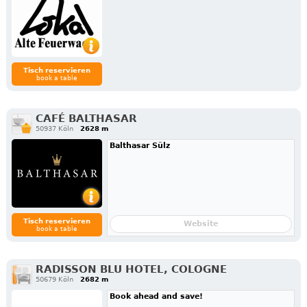
Tisch reservieren
book a table
CAFÉ BALTHASAR
50937 Köln
2628 m
Balthasar Sülz
Tisch reservieren
Website
book a table
RADISSON BLU HOTEL, COLOGNE
50679 Köln
2682 m
Book ahead and save!