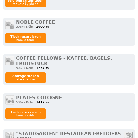
telefonisch anfragen
request by phone
NOBLE COFFEE
50674 Köln
1000 m
Tisch reservieren
book a table
COFFEE FELLOWS - KAFFEE, BAGELS,
FRÜHSTÜCK
50667 Köln
1257 m
Anfrage stellen
make a request
PLATES COLOGNE
50677 Köln
1412 m
Tisch reservieren
book a table
"STADTGARTEN" RESTAURANT-BETRIEBS