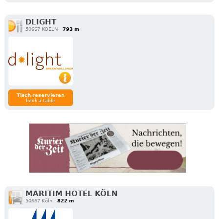
DLIGHT
50667 KOELN
793 m
Tisch reservieren
book a table
MARITIM HOTEL KÖLN
50667 Köln
822 m