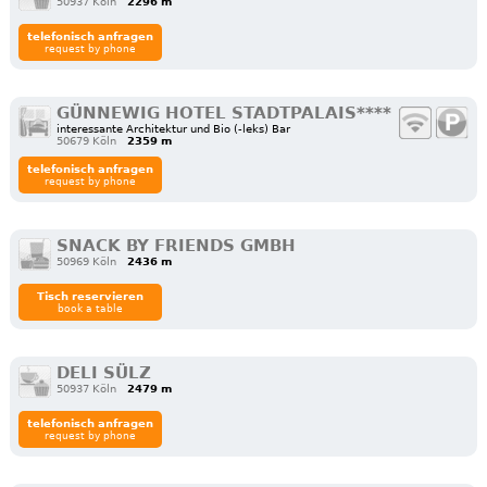
50937 Köln
2296 m
telefonisch anfragen
request by phone
GÜNNEWIG HOTEL STADTPALAIS****
interessante Architektur und Bio (-leks) Bar
50679 Köln
2359 m
telefonisch anfragen
request by phone
SNACK BY FRIENDS GMBH
50969 Köln
2436 m
Tisch reservieren
book a table
DELI SÜLZ
50937 Köln
2479 m
telefonisch anfragen
request by phone