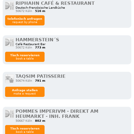
RIPHAHN CAFÉ & RESTAURANT
Deutsch-Französische Landküche
50672 Köln
516 m
telefonisch anfragen
request by phone
HAMMERSTEIN´S
Café Restaurant Bar
50672 Köln
773 m
Tisch reservieren
book a table
TAQSIM PATISSERIE
50674 Köln
791 m
Anfrage stellen
make a request
POMMES IMPERIVM - DIREKT AM
HEUMARKT - INH. FRANK
50667 Köln
802 m
Tisch reservieren
book a table