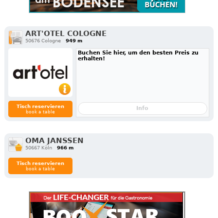
ART'OTEL COLOGNE
50676 Cologne
949 m
Buchen Sie hier, um den besten Preis zu
erhalten!
Tisch reservieren
Info
book a table
OMA JANSSEN
50667 Köln
966 m
Tisch reservieren
book a table