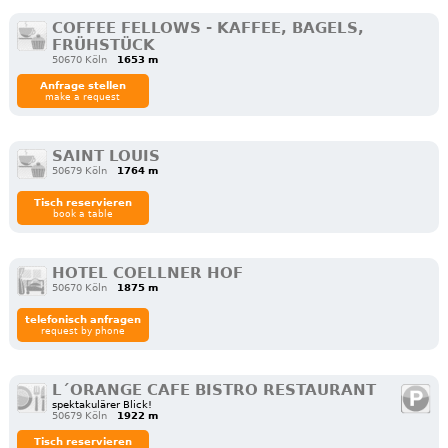
COFFEE FELLOWS - KAFFEE, BAGELS,
FRÜHSTÜCK
50670 Köln
1653 m
Anfrage stellen
make a request
SAINT LOUIS
50679 Köln
1764 m
Tisch reservieren
book a table
HOTEL COELLNER HOF
50670 Köln
1875 m
telefonisch anfragen
request by phone
L´ORANGE CAFE BISTRO RESTAURANT
spektakulärer Blick!
50679 Köln
1922 m
Tisch reservieren