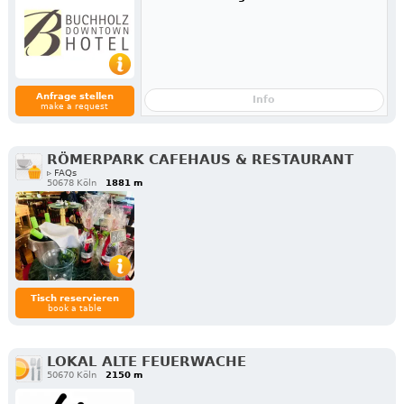
Anfrage stellen
Info
make a request
RÖMERPARK CAFEHAUS & RESTAURANT
▹ FAQs
50678 Köln
1881 m
Tisch reservieren
book a table
LOKAL ALTE FEUERWACHE
50670 Köln
2150 m