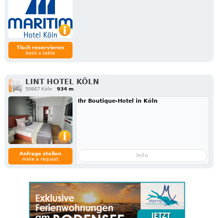
Tisch reservieren
book a table
LINT HOTEL KÖLN
50667 Köln
934 m
Ihr Boutique-Hotel in Köln
Anfrage stellen
Info
make a request