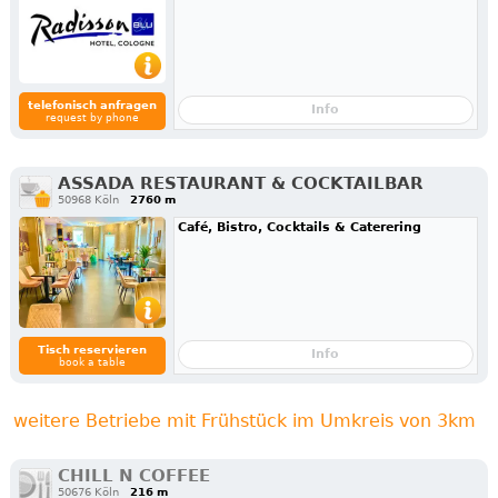
telefonisch anfragen
Info
request by phone
ASSADA RESTAURANT & COCKTAILBAR
50968 Köln
2760 m
Café, Bistro, Cocktails & Caterering
Tisch reservieren
Info
book a table
weitere Betriebe mit Frühstück im Umkreis von 3km
CHILL N COFFEE
50676 Köln
216 m