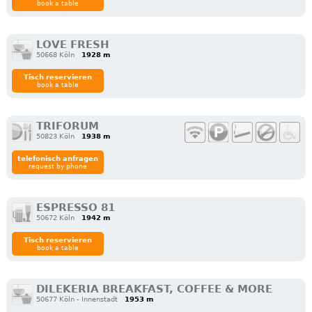
book a table
LOVE FRESH
50668 Köln
1928 m
Tisch reservieren
book a table
TRIFORUM
50823 Köln
1938 m
telefonisch anfragen
request by phone
ESPRESSO 81
50672 Köln
1942 m
Tisch reservieren
book a table
DILEKERIA BREAKFAST, COFFEE & MORE
50677 Köln - Innenstadt
1953 m