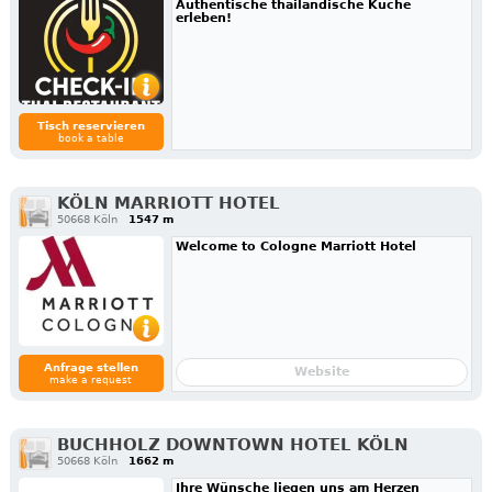
Authentische thailändische Küche
erleben!
Tisch reservieren
book a table
KÖLN MARRIOTT HOTEL
50668 Köln
1547 m
Welcome to Cologne Marriott Hotel
Anfrage stellen
Website
make a request
BUCHHOLZ DOWNTOWN HOTEL KÖLN
50668 Köln
1662 m
Ihre Wünsche liegen uns am Herzen