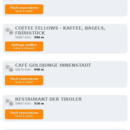
Tisch reservieren
book a table
COFFEE FELLOWS - KAFFEE, BAGELS,
FRÜHSTÜCK
50667 Köln
346 m
Anfrage stellen
make a request
CAFÉ GOLDJUNGE INNENSTADT
50676 Köln
446 m
Tisch reservieren
book a table
RESTAURANT DER TIROLER
50667 Köln
516 m
Tisch reservieren
book a table