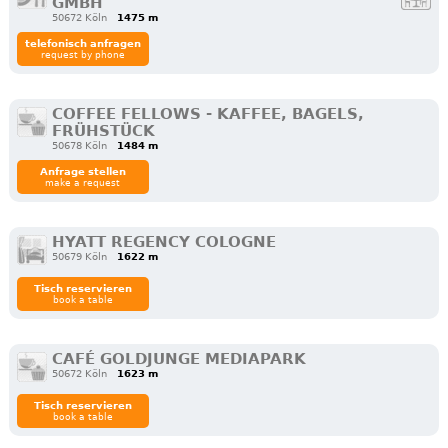
GMBH
50672 Köln
1475 m
telefonisch anfragen
request by phone
COFFEE FELLOWS - KAFFEE, BAGELS,
FRÜHSTÜCK
50678 Köln
1484 m
Anfrage stellen
make a request
HYATT REGENCY COLOGNE
50679 Köln
1622 m
Tisch reservieren
book a table
CAFÉ GOLDJUNGE MEDIAPARK
50672 Köln
1623 m
Tisch reservieren
book a table