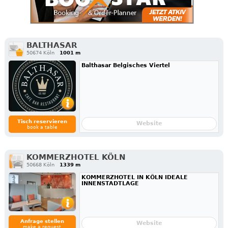
BALTHASAR
50674 Köln
1001 m
Balthasar Belgisches Viertel
Tisch reservieren
Website
book a table
KOMMERZHOTEL KÖLN
50668 Köln
1339 m
KOMMERZHOTEL IN KÖLN IDEALE
INNENSTADTLAGE
Anfrage stellen
Website
make a request