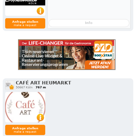
Anfrage stellen
Info
make a request
CAFÉ ART HEUMARKT
50667 Köln
767 m
Anfrage stellen
make a request