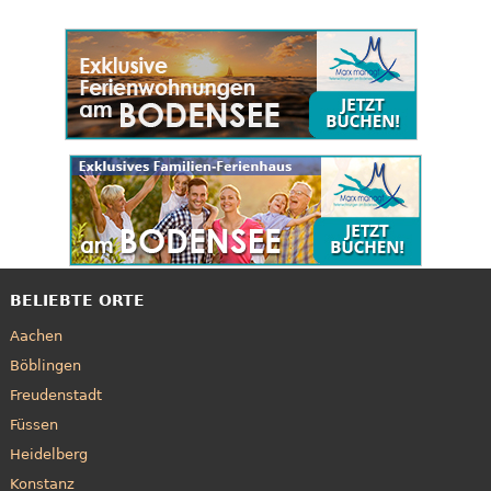
BELIEBTE ORTE
Aachen
Böblingen
Freudenstadt
Füssen
Heidelberg
Konstanz