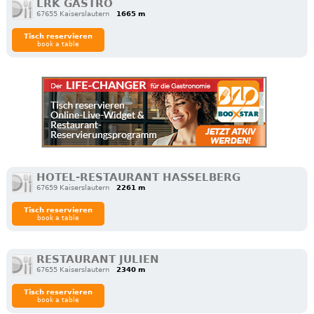
LRK GASTRO
67655 Kaiserslautern
1665 m
Tisch reservieren
book a table
HOTEL-RESTAURANT HASSELBERG
67659 Kaiserslautern
2261 m
Tisch reservieren
book a table
RESTAURANT JULIEN
67655 Kaiserslautern
2340 m
Tisch reservieren
book a table