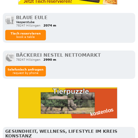
BLAUE EULE
Vesperstube
78247 Hilzingen
2074 m
Tisch reservieren
book a table
BÄCKEREI NESTEL NETTOMARKT
78247 Hilzingen
2990 m
telefonisch anfragen
request by phone
GESUNDHEIT, WELLNESS, LIFESTYLE IM KREIS
KONSTANZ