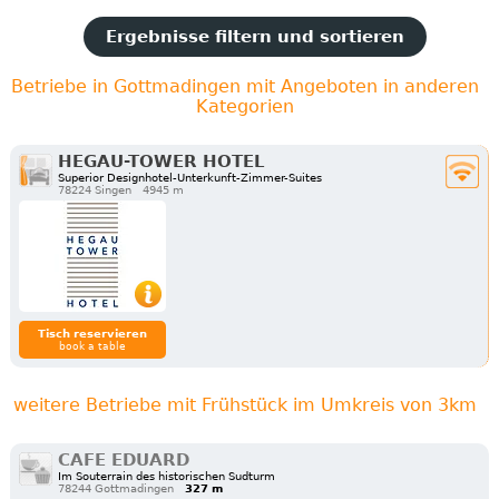
Ergebnisse filtern und sortieren
Betriebe in Gottmadingen mit Angeboten in anderen
Kategorien
HEGAU-TOWER HOTEL
Superior Designhotel-Unterkunft-Zimmer-Suites
78224 Singen
4945 m
Tisch reservieren
book a table
weitere Betriebe mit Frühstück im Umkreis von 3km
CAFE EDUARD
Im Souterrain des historischen Sudturm
78244 Gottmadingen
327 m