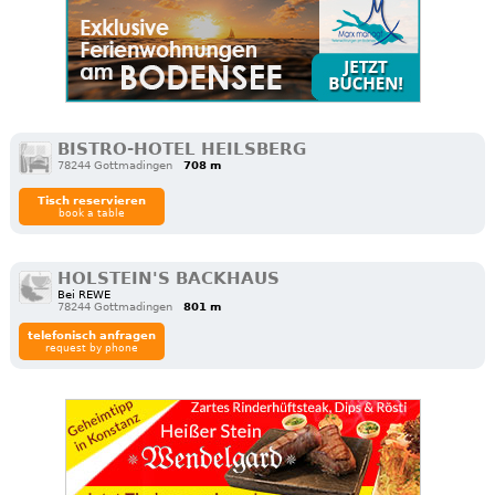
BISTRO-HOTEL HEILSBERG
78244 Gottmadingen
708 m
Tisch reservieren
book a table
HOLSTEIN'S BACKHAUS
Bei REWE
78244 Gottmadingen
801 m
telefonisch anfragen
request by phone