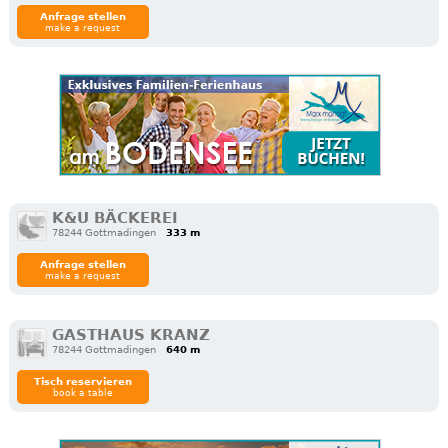
Anfrage stellen
make a request
K&U BÄCKEREI
78244 Gottmadingen
333 m
Anfrage stellen
make a request
GASTHAUS KRANZ
78244 Gottmadingen
640 m
Tisch reservieren
book a table