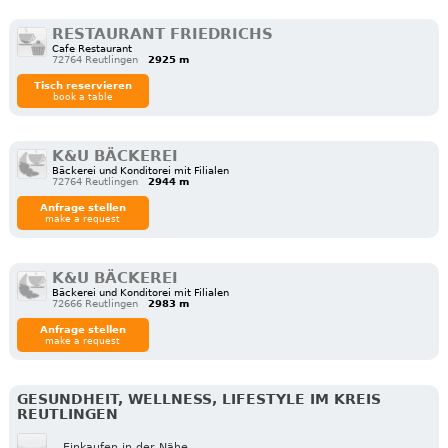
RESTAURANT FRIEDRICHS
Cafe Restaurant
72764 Reutlingen
2925 m
Tisch reservieren
book a table
K&U BÄCKEREI
Bäckerei und Konditorei mit Filialen
72764 Reutlingen
2944 m
Anfrage stellen
make a request
K&U BÄCKEREI
Bäckerei und Konditorei mit Filialen
72666 Reutlingen
2983 m
Anfrage stellen
make a request
GESUNDHEIT, WELLNESS, LIFESTYLE IM KREIS
REUTLINGEN
Einkaufen in der Nähe