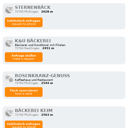
STERNENBÄCK
72793 Pfullingen
2028 m
telefonisch anfragen
request by phone
K&U BÄCKEREI
Bäckerei und Konditorei mit Filialen
72764 Reutlingen
2451 m
Anfrage stellen
make a request
ROSENKRANZ-GENUSS
Kaffeehaus und Restaurant
72793 Pfullingen
2544 m
Tisch reservieren
book a table
BÄCKEREI KEIM
72793 Pfullingen
2563 m
telefonisch anfragen
request by phone