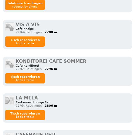
telefonisch anfragen
request by phone
VIS A VIS
Cafe Kneipe
72764 Reutlingen
2780 m
Tisch reservieren
book a table
KONDITOREI CAFE SOMMER
Cafe Konditorei
72764 Reutlingen
2796 m
Tisch reservieren
book a table
LA MELA
Restaurant Lounge Bar
72764 Reutlingen
2806 m
Tisch reservieren
book a table
CAFÉHAUS VEIT