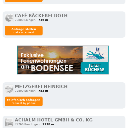
CAFÉ BÄCKEREI ROTH
72800 Eningen
736 m
Anfrage stellen
make a request
METZGEREI HEINRICH
72800 Eningen
752 m
telefonisch anfragen
request by phone
ACHALM HOTEL GMBH & CO. KG
72766 Reutlingen
1138 m