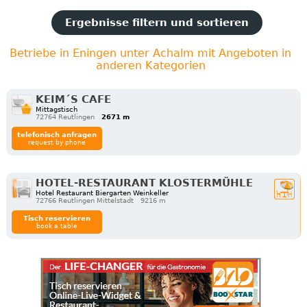
Ergebnisse filtern und sortieren
Betriebe in Eningen unter Achalm mit Angeboten in
anderen Kategorien
KEIM´S CAFE
Mittagstisch
72764 Reutlingen
2671 m
telefonisch anfragen
request by phone
HOTEL-RESTAURANT KLOSTERMÜHLE
Hotel Restaurant Biergarten Weinkeller
72766 Reutlingen Mittelstadt
9216 m
Tisch reservieren
book a table