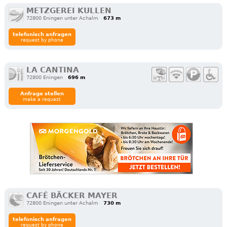
METZGEREI KULLEN
72800 Eningen unter Achalm
673 m
telefonisch anfragen
request by phone
LA CANTINA
72800 Eningen
696 m
Anfrage stellen
make a request
CAFÉ BÄCKER MAYER
72800 Eningen unter Achalm
730 m
telefonisch anfragen
request by phone