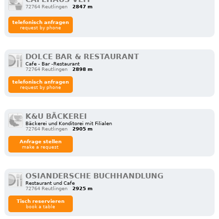
72764 Reutlingen
2847 m
telefonisch anfragen
request by phone
DOLCE BAR & RESTAURANT
Cafe - Bar -Restaurant
72764 Reutlingen
2898 m
telefonisch anfragen
request by phone
K&U BÄCKEREI
Bäckerei und Konditorei mit Filialen
72764 Reutlingen
2905 m
Anfrage stellen
make a request
OSIANDERSCHE BUCHHANDLUNG
Restaurant und Cafe
72764 Reutlingen
2925 m
Tisch reservieren
book a table