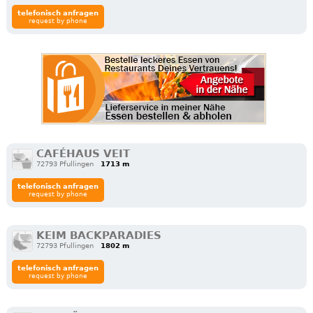
telefonisch anfragen
request by phone
CAFÉHAUS VEIT
72793 Pfullingen
1713 m
telefonisch anfragen
request by phone
KEIM BACKPARADIES
72793 Pfullingen
1802 m
telefonisch anfragen
request by phone