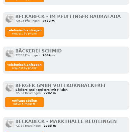
BECKABECK - IM PFULLINGER BAURALADA
72535 Pfullingen
2672 m
telefonisch anfragen
request by phone
BÄCKEREI SCHMID
72793 Pfullingen
2689 m
telefonisch anfragen
request by phone
BERGER GMBH VOLLKORNBÄCKEREI
Bäckerei und Konditorei mit Filialen
72764 Reutlingen
2702 m
Anfrage stellen
make a request
BECKABECK - MARKTHALLE REUTLINGEN
72764 Reutlingen
2735 m