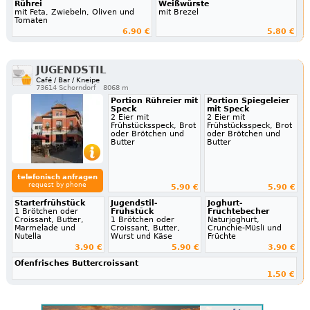
Rührei
Weißwürste
mit Feta, Zwiebeln, Oliven und
mit Brezel
Tomaten
6.90 €
5.80 €
JUGENDSTIL
Café / Bar / Kneipe
73614 Schorndorf
8068 m
Portion Rühreier mit
Portion Spiegeleier
Speck
mit Speck
2 Eier mit
2 Eier mit
Frühstücksspeck, Brot
Frühstücksspeck, Brot
oder Brötchen und
oder Brötchen und
Butter
Butter
telefonisch anfragen
request by phone
5.90 €
5.90 €
Starterfrühstück
Jugendstil-
Joghurt-
1 Brötchen oder
Frühstück
Früchtebecher
Croissant, Butter,
1 Brötchen oder
Naturjoghurt,
Marmelade und
Croissant, Butter,
Crunchie-Müsli und
Nutella
Wurst und Käse
Früchte
3.90 €
5.90 €
3.90 €
Ofenfrisches Buttercroissant
1.50 €