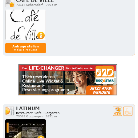
CAFE DE VILLE
73614 Schorndorf
7975 m
Anfrage stellen
make a request
LATINUM
Restaurant, Cafe, Biergarten
73033 Göppingen
9391 m