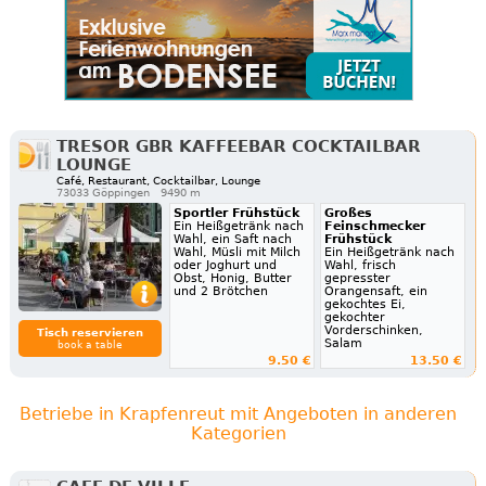
TRESOR GBR KAFFEEBAR COCKTAILBAR
LOUNGE
Café, Restaurant, Cocktailbar, Lounge
73033 Göppingen
9490 m
Sportler Frühstück
Großes
Ein Heißgetränk nach
Feinschmecker
Wahl, ein Saft nach
Frühstück
Wahl, Müsli mit Milch
Ein Heißgetränk nach
oder Joghurt und
Wahl, frisch
Obst, Honig, Butter
gepresster
und 2 Brötchen
Orangensaft, ein
gekochtes Ei,
gekochter
Vorderschinken,
Tisch reservieren
Salam
book a table
9.50 €
13.50 €
Betriebe in Krapfenreut mit Angeboten in anderen
Kategorien