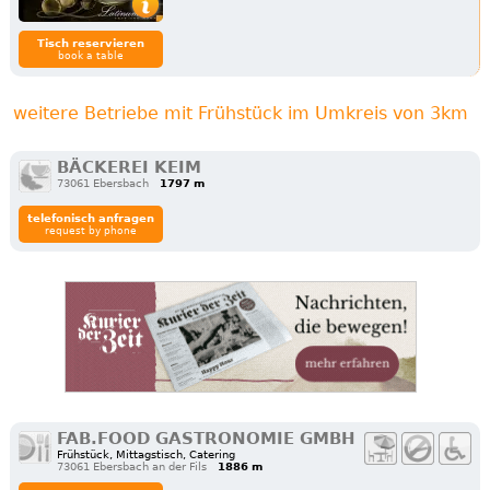
Tisch reservieren
book a table
weitere Betriebe mit Frühstück im Umkreis von 3km
BÄCKEREI KEIM
73061 Ebersbach
1797 m
telefonisch anfragen
request by phone
FAB.FOOD GASTRONOMIE GMBH
Frühstück, Mittagstisch, Catering
73061 Ebersbach an der Fils
1886 m