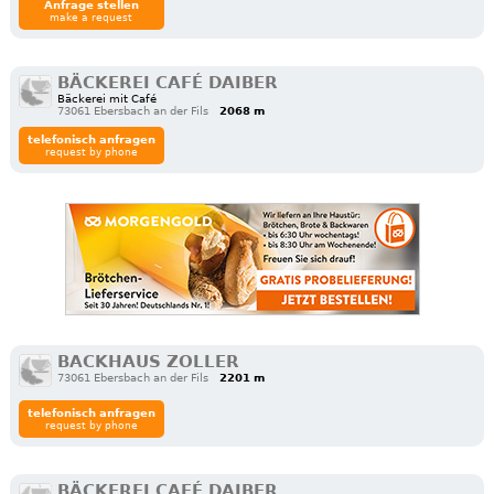
Anfrage stellen
make a request
BÄCKEREI CAFÉ DAIBER
Bäckerei mit Café
73061 Ebersbach an der Fils
2068 m
telefonisch anfragen
request by phone
BACKHAUS ZOLLER
73061 Ebersbach an der Fils
2201 m
telefonisch anfragen
request by phone
BÄCKEREI CAFÉ DAIBER