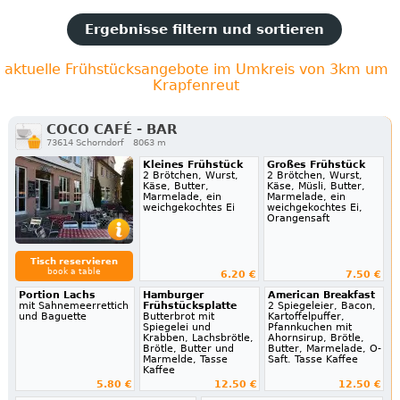
Ergebnisse filtern und sortieren
aktuelle Frühstücksangebote im Umkreis von 3km um
Krapfenreut
COCO CAFÉ - BAR
73614 Schorndorf
8063 m
Kleines Frühstück
Großes Frühstück
2 Brötchen, Wurst,
2 Brötchen, Wurst,
Käse, Butter,
Käse, Müsli, Butter,
Marmelade, ein
Marmelade, ein
weichgekochtes Ei
weichgekochtes Ei,
Orangensaft
Tisch reservieren
book a table
6.20 €
7.50 €
Portion Lachs
Hamburger
American Breakfast
mit Sahnemeerrettich
Frühstücksplatte
2 Spiegeleier, Bacon,
und Baguette
Butterbrot mit
Kartoffelpuffer,
Spiegelei und
Pfannkuchen mit
Krabben, Lachsbrötle,
Ahornsirup, Brötle,
Brötle, Butter und
Butter, Marmelade, O-
Marmelde, Tasse
Saft. Tasse Kaffee
Kaffee
5.80 €
12.50 €
12.50 €