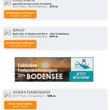
PAULANER
gemütliche bayrische Ambiente
53177 Bonn, Bad Godesberg
375 m
telefonisch anfragen
request by phone
BAGO
BaGo Bar & Restaurant Bonn - Bad Godesberg
53173 Bonn, Bad Godesberg
454 m
telefonisch anfragen
request by phone
SEBASTIANUSHOF
53177 Bonn, Schweinheim
588 m
Tisch reservieren
book a table