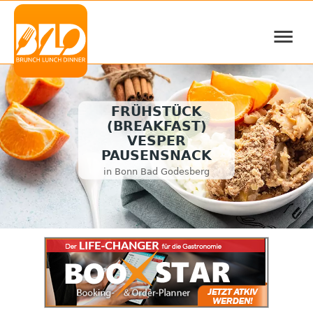
≡
FRÜHSTÜCK
(BREAKFAST)
VESPER
PAUSENSNACK
in Bonn Bad Godesberg