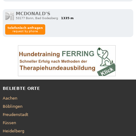
MCDONALD'S
53177 Bonn, Bad Godesberg
1335 m
telefonisch anfragen
request by phone
BELIEBTE ORTE
Aachen
Böblingen
Freudenstadt
Füssen
Heidelberg