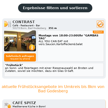
Ergebnisse filtern und sortieren
CONTRAST
Café - Restaurant - Bar
53173 Bonn, Bad Godesberg
351 m
Aktion
Montags von 18:00-23:00Uhr "GAMBAS
TAG"
ALL YOU CAN EAT mit
vers.Saucen,Kartoffecken&Salat
telefonisch anfragen
request by phone
"Frühstück"
an Sonn- und Feiertagen mit einer Riesenauswahl an Broten und
Zutaten, soviel sie möchten, dazu ein Glas O-Saft.
aktuelle Frühstücksangebote im Umkreis bis 8km von
Bad Godesberg
CAFÉ SPITZ
Mediterrane Küche in Bonn!