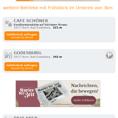
weitere Betriebe mit Frühstück im Umkreis von 3km
CAFE SCHÖNER
Konditoreiprodukte auf höchstem Niveau
53177 Bonn, Bad Godesberg
221 m
telefonisch anfragen
request by phone
GODESBURG
53177 Bonn, Bad Godesberg
242 m
telefonisch anfragen
request by phone