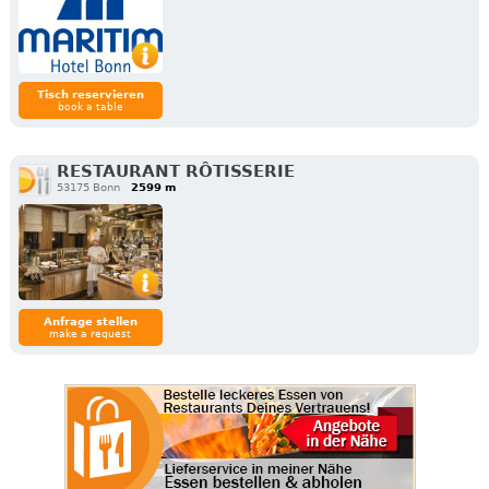
Tisch reservieren
book a table
RESTAURANT RÔTISSERIE
53175 Bonn
2599 m
Anfrage stellen
make a request